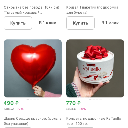
Открытка без повода (10*7 см)
Кризал 1 пакетик (подкормка
"Ты самый красивый...
для букета)
В 1 клик
В 1 клик
Купить
Купить
490 ₽
770 ₽
500 ₽
-2%
850 ₽
-9%
Шарик Сердце красное, (фольга
Конфеты подарочные Raffaello
без упаковки)
торт 100 гр.