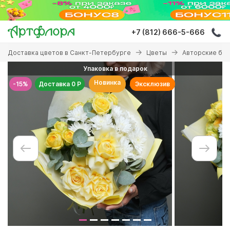
Перейти
к
основному
+7 (812) 666-5-666
содержанию
Вы
Доставка цветов в Санкт-Петербурге
Цветы
Авторские бу
здесь
Упаковка в подарок
Новинка
-15%
Доставка 0 Р
Эксклюзив