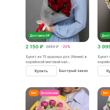
Доставка 0₽
Дост
2 150 ₽
3 99
2850 ₽
-25%
Букет из 15 красных роз (Кения) в
Букет 
корейской матовой кал...
корейс
Быстрый заказ
Купить
К