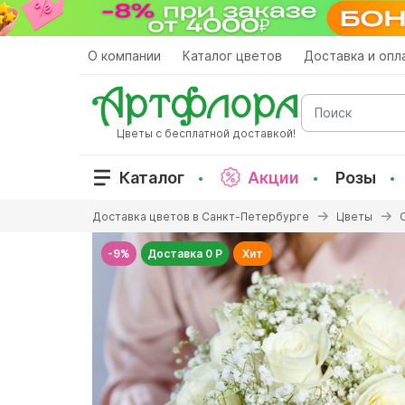
Перейти
к
основному
О компании
Каталог цветов
Доставка и опл
содержанию
Поиск
Цветы с бесплатной доставкой!
Каталог
Акции
Розы
Вы
Доставка цветов в Санкт-Петербурге
Цветы
здесь
-9%
Доставка 0 Р
Хит