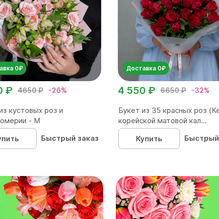
авка 0₽
Доставка 0₽
0 ₽
4 550 ₽
4650 ₽
-26%
6650 ₽
-32%
из кустовых роз и
Букет из 35 красных роз (Ке
омерии - М
корейской матовой кал...
Быстрый заказ
Быстрый
упить
Купить
₽