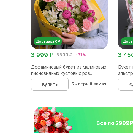
Доставка 0₽
Дост
3 999 ₽
3 45
5800 ₽
-31%
Дофаминовый букет из малиновых
Букет 
пионовидных кустовых роз...
альстр
Быстрый заказ
Купить
К
Все по 2999