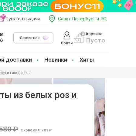
Пунктов выдачи
Санкт-Петербург и ЛО
Корзина
б:
Связаться
Пусто
66
Войти
ой доставки
Новинки
Хиты
роз и гипсофилы
ты из белых роз и
580 ₽
Экономия: 701 ₽