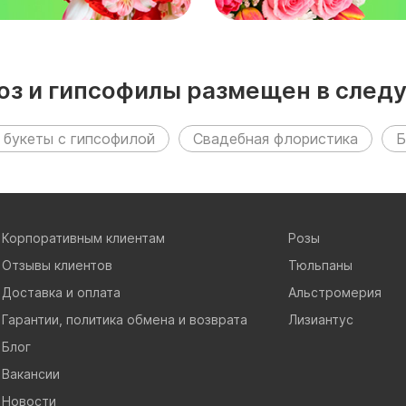
роз и гипсофилы размещен в след
 букеты с гипсофилой
Свадебная флористика
Б
Корпоративным клиентам
Розы
Отзывы клиентов
Тюльпаны
Доставка и оплата
Альстромерия
Гарантии, политика обмена и возврата
Лизиантус
Блог
Вакансии
Новости