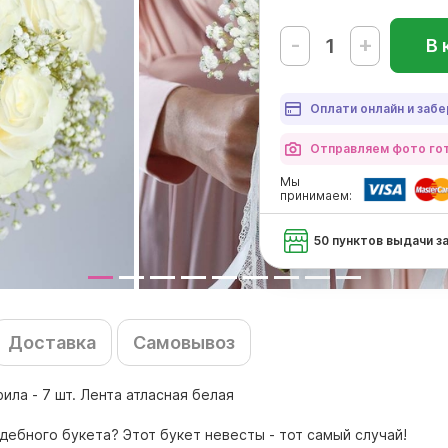
-
+
В 
Оплати онлайн и забе
Отправляем фото гот
Мы
принимаем:
50 пунктов выдачи з
Доставка
Самовывоз
фила - 7 шт. Лента атласная белая
ебного букета? Этот букет невесты - тот самый случай!