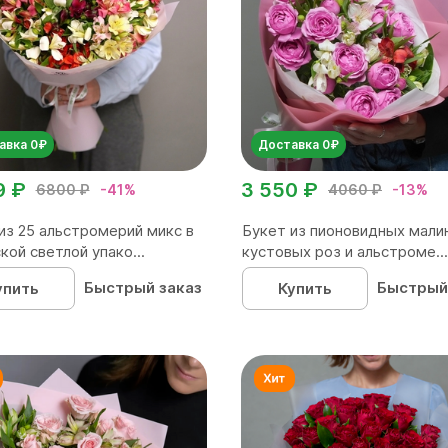
авка 0₽
Доставка 0₽
9 ₽
3 550 ₽
6800 ₽
-41%
4060 ₽
-13%
из 25 альстромерий микс в
Букет из пионовидных мали
кой светлой упако...
кустовых роз и альстроме...
Быстрый заказ
Быстрый
упить
Купить