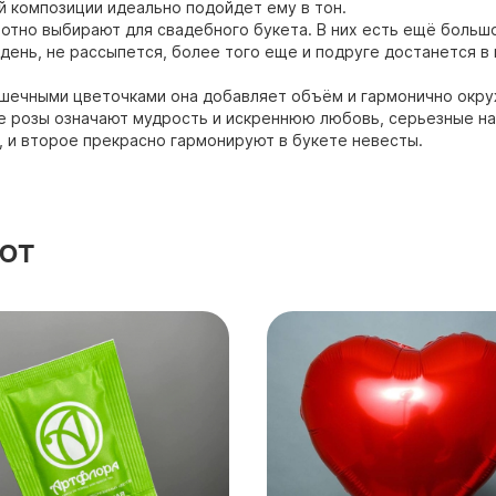
ой композиции идеально подойдет ему в тон.
хотно выбирают для свадебного букета. В них есть ещё большо
ь день, не рассыпется, более того еще и подруге достанется в
ошечными цветочками она добавляет объём и гармонично окру
е розы означают мудрость и искреннюю любовь, серьезные на
е, и второе прекрасно гармонируют в букете невесты.
ют