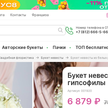
ата
Контакты
Франшиза
Номер телефона в СП
+7 (812) 666-5-6
Авторские букеты
Пачки
ТОП бесплатн
Свадебная флористика
Букет невесты
Букет невесты из белых 
Букет невес
гипсофилы
Артикул:
001920
6 879 ₽
7