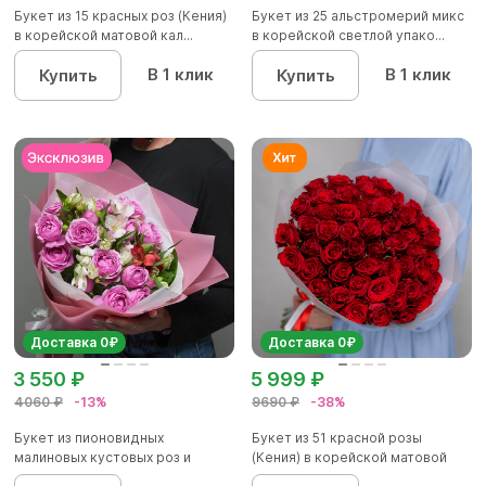
Букет из 15 красных роз (Кения)
Букет из 25 альстромерий микс
в корейской матовой кал...
в корейской светлой упако...
В 1 клик
В 1 клик
Купить
Купить
Доставка 0₽
Доставка 0₽
3 550 ₽
5 999 ₽
4060 ₽
-13%
9690 ₽
-38%
Букет из пионовидных
Букет из 51 красной розы
малиновых кустовых роз и
(Кения) в корейской матовой
альстроме...
уп...