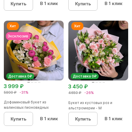
В 1 клик
В 1 клик
Купить
Купить
Доставка 0₽
Доставка 0₽
3 999 ₽
3 450 ₽
5800 ₽
-31%
4650 ₽
-26%
Дофаминовый букет из
Букет из кустовых роз и
малиновых пионовидных
альстромерии - М
кустовых роз...
В 1 клик
В 1 клик
Купить
Купить