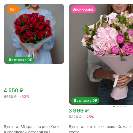
Доставка 0₽
4 550 ₽
6650 ₽
-32%
Доставка 0₽
3 999 ₽
5320 ₽
-25%
Букет из 35 красных роз (Кения)
Букет из гортензии розовой, мал
в корейской матовой кал...
кусто...