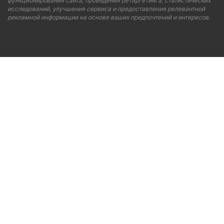
функционирования сайта, проведения ретаргетинга, статистических
исследований, улучшения сервиса и предоставления релевантной
рекламной информации на основе ваших предпочтений и интересов.