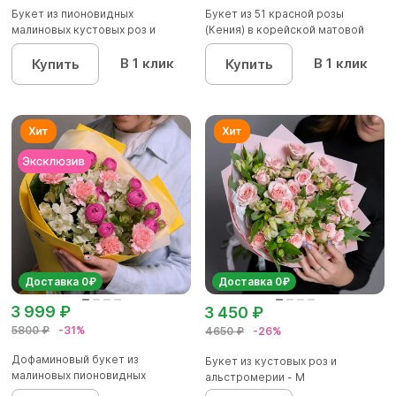
Букет из пионовидных
Букет из 51 красной розы
малиновых кустовых роз и
(Кения) в корейской матовой
альстроме...
уп...
В 1 клик
В 1 клик
Купить
Купить
Доставка 0₽
Доставка 0₽
3 999 ₽
3 450 ₽
5800 ₽
-31%
4650 ₽
-26%
Дофаминовый букет из
Букет из кустовых роз и
малиновых пионовидных
альстромерии - М
кустовых роз...