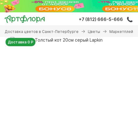
Перейти
к
основному
+7 (812) 666-5-666
содержанию
Вы
Доставка цветов в Санкт-Петербурге
Цветы
Маркетплейсы
здесь
Доставка 0 Р