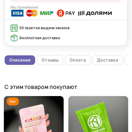
Мы
принимаем:
50 пунктов выдачи заказов
Бесплатная доставка
Описание
Отзывы
Оплата
Доставка
С
С этим товаром покупают