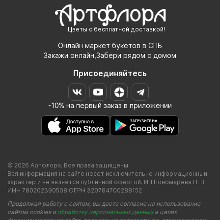
Цветы с бесплатной доставкой!
Онлайн маркет букетов в СПБ
Закажи онлайн,Забери рядом с домом
Присоединяйтесь
-10% на первый заказ в приложении
© 2026 Артфлора. Все права защищены.
Вся информация на сайте несет исключительно информационный
характер и не является публичной офертой. ИП Пономарева Н. В.
ИНН 780202390508 ОГРН 320784700288152
Продолжая работу с сайтом, вы даете согласие на использование
сайтом cookies и
обработку персональных данных
в целях