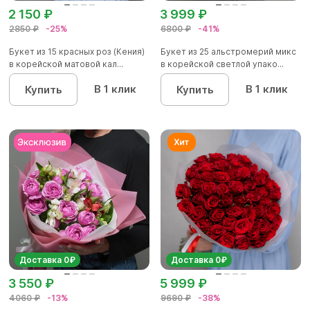
2 150 ₽
3 999 ₽
2850 ₽
-25%
6800 ₽
-41%
Букет из 15 красных роз (Кения)
Букет из 25 альстромерий микс
в корейской матовой кал...
в корейской светлой упако...
В 1 клик
В 1 клик
Купить
Купить
Доставка 0₽
Доставка 0₽
3 550 ₽
5 999 ₽
4060 ₽
-13%
9690 ₽
-38%