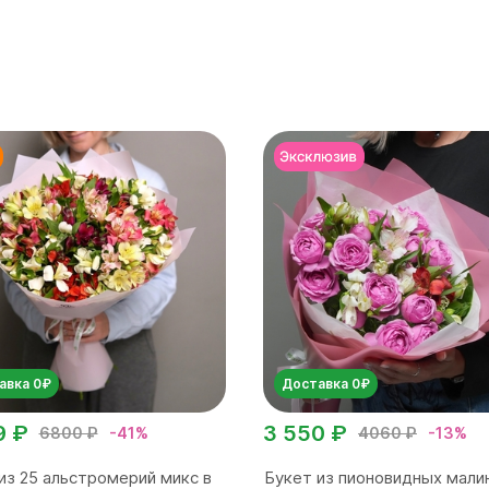
авка 0₽
Доставка 0₽
9 ₽
3 550 ₽
6800 ₽
-41%
4060 ₽
-13%
из 25 альстромерий микс в
Букет из пионовидных мали