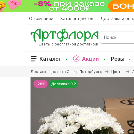
Перейти
к
основному
О компании
Каталог цветов
Доставка и опл
содержанию
Поиск
Цветы с бесплатной доставкой!
Каталог
Акции
Розы
Вы
Доставка цветов в Санкт-Петербурге
Цветы
здесь
-28%
Доставка 0 Р