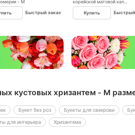
омерии - М
корейской матовой кал...
Быстрый заказ
Быстрый
упить
Купить
₽
лых кустовых хризантем - M раз
чек
Букет без роз
Букеты для свекрови
Бу
ты для интерьера
Хризантема