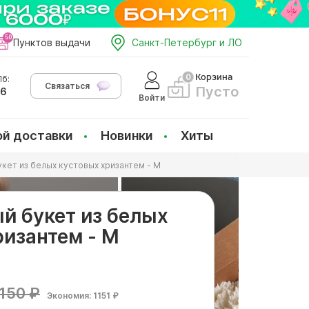
Пунктов выдачи
Санкт-Петербург и ЛО
Корзина
б:
Связаться
Пусто
66
Войти
ой доставки
Новинки
Хиты
кет из белых кустовых хризантем - M
й букет из белых
ризантем - M
150 ₽
Экономия: 1151 ₽