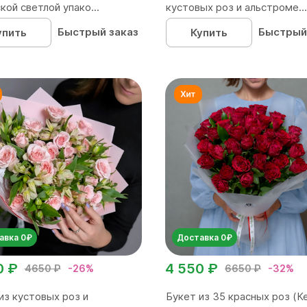
кой светлой упако...
кустовых роз и альстроме...
Быстрый заказ
Быстрый
упить
Купить
авка 0₽
Доставка 0₽
0 ₽
4 550 ₽
4650 ₽
-26%
6650 ₽
-32%
из кустовых роз и
Букет из 35 красных роз (Ке