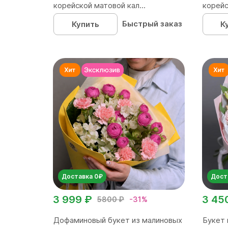
корейской матовой кал...
корейс
Быстрый заказ
Купить
К
Доставка 0₽
Дост
3 999 ₽
3 45
5800 ₽
-31%
Дофаминовый букет из малиновых
Букет 