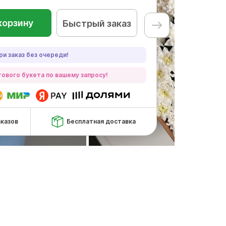
корзину
Быстрый заказ
ри заказ без очереди!
ового букета по вашему запросу!
аказов
Бесплатная доставка