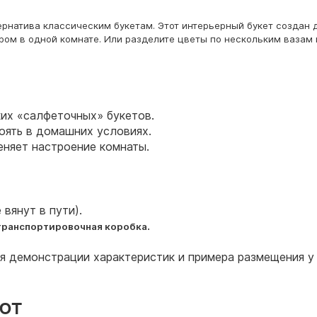
ернатива классическим букетам. Этот интерьерный букет создан
ом в одной комнате. Или разделите цветы по нескольким вазам 
их «салфеточных» букетов.
оять в домашних условиях.
еняет настроение комнаты.
 вянут в пути).
.
транспортировочная коробка
ля демонстрации характеристик и примера размещения у 
ют