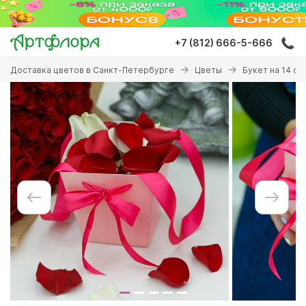
Перейти
к
основному
+7 (812) 666-5-666
содержанию
Вы
Доставка цветов в Санкт-Петербурге
Цветы
Букет на 14 ф
здесь