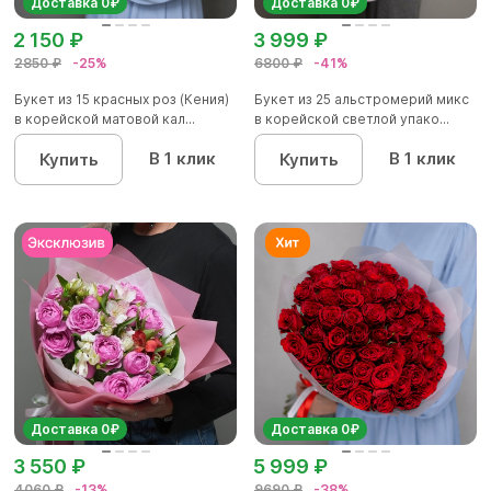
Доставка 0₽
Доставка 0₽
2 150 ₽
3 999 ₽
2850 ₽
-25%
6800 ₽
-41%
Букет из 15 красных роз (Кения)
Букет из 25 альстромерий микс
в корейской матовой кал...
в корейской светлой упако...
В 1 клик
В 1 клик
Купить
Купить
Доставка 0₽
Доставка 0₽
3 550 ₽
5 999 ₽
4060 ₽
-13%
9690 ₽
-38%