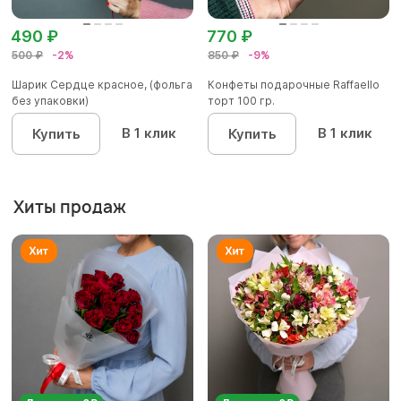
490 ₽
770 ₽
500 ₽
-2%
850 ₽
-9%
Шарик Сердце красное, (фольга
Конфеты подарочные Raffaello
без упаковки)
торт 100 гр.
В 1 клик
В 1 клик
Купить
Купить
Хиты продаж