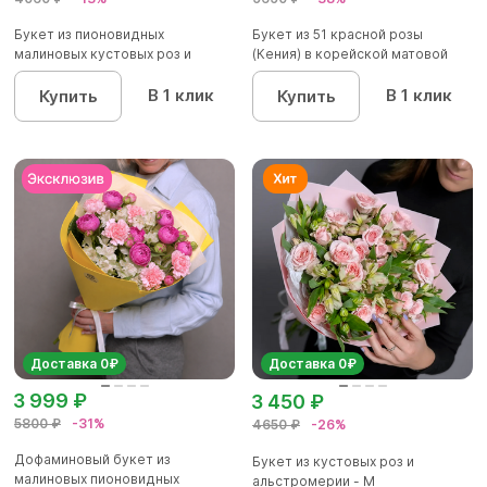
Букет из пионовидных
Букет из 51 красной розы
малиновых кустовых роз и
(Кения) в корейской матовой
альстроме...
уп...
В 1 клик
В 1 клик
Купить
Купить
Доставка 0₽
Доставка 0₽
3 999 ₽
3 450 ₽
5800 ₽
-31%
4650 ₽
-26%
Дофаминовый букет из
Букет из кустовых роз и
малиновых пионовидных
альстромерии - М