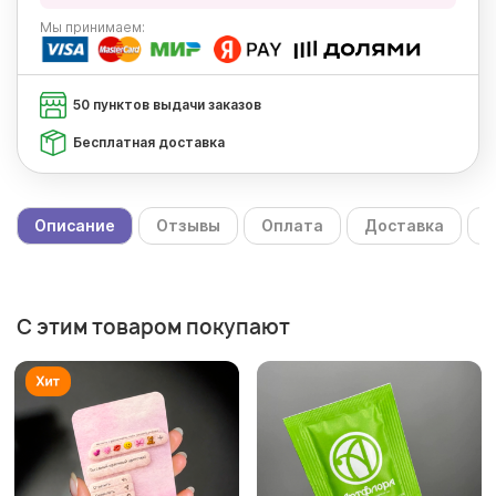
Мы
принимаем:
50 пунктов выдачи заказов
Бесплатная доставка
Описание
Отзывы
Оплата
Доставка
С
С этим товаром покупают