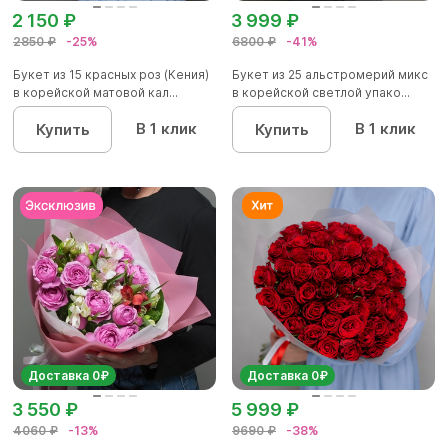
2 150 ₽
3 999 ₽
2850 ₽
-25%
6800 ₽
-41%
Букет из 15 красных роз (Кения)
Букет из 25 альстромерий микс
в корейской матовой кал...
в корейской светлой упако...
В 1 клик
В 1 клик
Купить
Купить
Доставка 0₽
Доставка 0₽
3 550 ₽
5 999 ₽
4060 ₽
-13%
9690 ₽
-38%