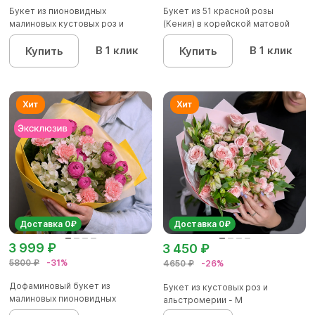
Букет из пионовидных
Букет из 51 красной розы
малиновых кустовых роз и
(Кения) в корейской матовой
альстроме...
уп...
В 1 клик
В 1 клик
Купить
Купить
Доставка 0₽
Доставка 0₽
3 999 ₽
3 450 ₽
5800 ₽
-31%
4650 ₽
-26%
Дофаминовый букет из
Букет из кустовых роз и
малиновых пионовидных
альстромерии - М
кустовых роз...