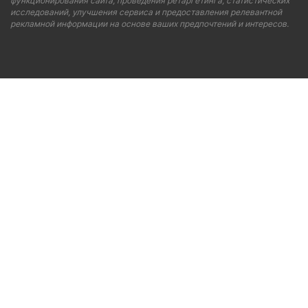
функционирования сайта, проведения ретаргетинга, статистических
исследований, улучшения сервиса и предоставления релевантной
рекламной информации на основе ваших предпочтений и интересов.