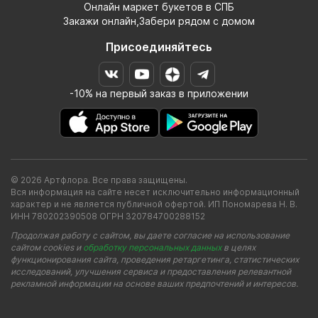
Онлайн маркет букетов в СПБ
Закажи онлайн,Забери рядом с домом
Присоединяйтесь
-10% на первый заказ в приложении
© 2026 Артфлора. Все права защищены.
Вся информация на сайте несет исключительно информационный
характер и не является публичной офертой. ИП Пономарева Н. В.
ИНН 780202390508 ОГРН 320784700288152
Продолжая работу с сайтом, вы даете согласие на использование
сайтом cookies и
обработку персональных данных
в целях
функционирования сайта, проведения ретаргетинга, статистических
исследований, улучшения сервиса и предоставления релевантной
рекламной информации на основе ваших предпочтений и интересов.