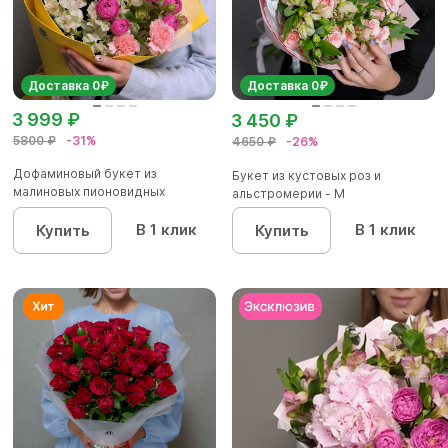
Доставка 0₽
Доставка 0₽
3 999 ₽
3 450 ₽
5800 ₽
-31%
4650 ₽
-26%
Дофаминовый букет из
Букет из кустовых роз и
малиновых пионовидных
альстромерии - М
кустовых роз...
В 1 клик
В 1 клик
Купить
Купить