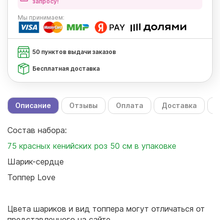
запросу!
Мы
принимаем:
50 пунктов выдачи заказов
Бесплатная доставка
Описание
Отзывы
Оплата
Доставка
С
Состав набора:
75 красных кенийских роз 50 см в упаковке
Шарик-сердце
Топпер Love
Цвета шариков и вид топпера могут отличаться от
представленного на сайте.