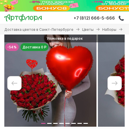
Перейти
к
основному
+7 (812) 666-5-666
содержанию
Вы
Доставка цветов в Санкт-Петербурге
Цветы
Наборы
На
здесь
Упаковка в подарок
-54%
Доставка 0 Р