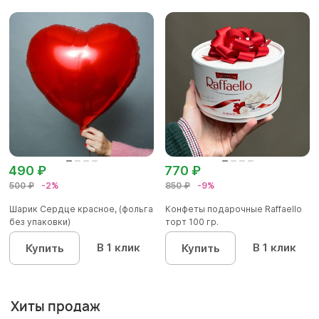
490 ₽
770 ₽
500 ₽
-2%
850 ₽
-9%
Шарик Сердце красное, (фольга
Конфеты подарочные Raffaello
без упаковки)
торт 100 гр.
В 1 клик
В 1 клик
Купить
Купить
Хиты продаж