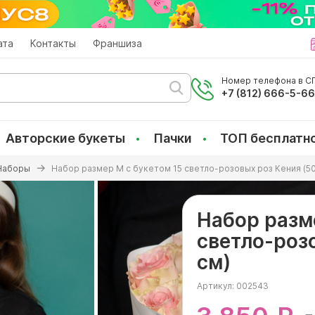
ата
Контакты
Франшиза
Номер телефона в СП
+7 (812) 666-5-6
Авторские букеты
Пачки
ТОП бесплатн
Наборы
Набор размер M с букетом 15 светло-розовых роз Кения (50
Набор разм
светло-роз
см)
Артикул:
002543