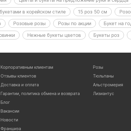
букетами в корейском стиле
15 роз 50 см
Розо
з
Розовые розы
Розы по акции
Букет на г
овинки
Нежные букеты цветов
Букеты роз
Корпоративным клиентам
Розы
Отзывы клиентов
Тюльпаны
Доставка и оплата
Альстромерия
Гарантии, политика обмена и возврата
Лизиантус
Блог
Вакансии
Новости
Франшиза