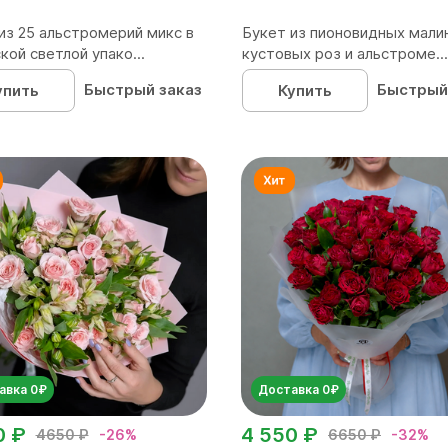
из 25 альстромерий микс в
Букет из пионовидных мали
кой светлой упако...
кустовых роз и альстроме...
Быстрый заказ
Быстрый
упить
Купить
авка 0₽
Доставка 0₽
0 ₽
4 550 ₽
4650 ₽
-26%
6650 ₽
-32%