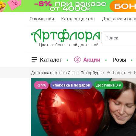
Перейти
к
основному
О компании
Каталог цветов
Доставка и опл
содержанию
Поиск
Цветы с бесплатной доставкой!
Каталог
Акции
Розы
Вы
Доставка цветов в Санкт-Петербурге
Цветы
здесь
-24%
Упаковка в подарок
Доставка 0 Р