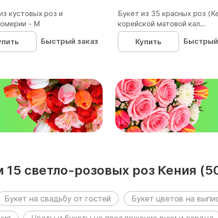
из кустовых роз и
Букет из 35 красных роз (Ке
омерии - М
корейской матовой кал...
Быстрый заказ
Быстрый
упить
Купить
₽
 15 светло-розовых роз Кения (5
Букет на свадьбу от гостей
Букет цветов на выпи
ния
Цветы и букеты на предложение руки и сердца