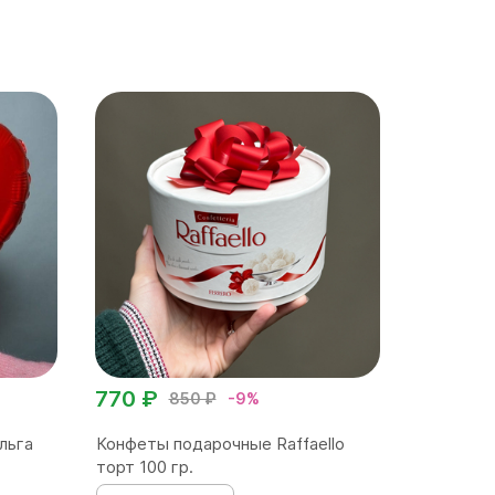
770 ₽
850 ₽
-9%
льга
Конфеты подарочные Raffaello
торт 100 гр.