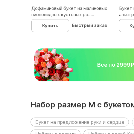
Дофаминовый букет из малиновых
Букет 
пионовидных кустовых роз...
альстр
Быстрый заказ
Купить
К
Все по 2999
Набор размер M с букетом
следующих разделах:
Букет на предложение руки и сердца
Наборы с розами
Наборы с розой Ке