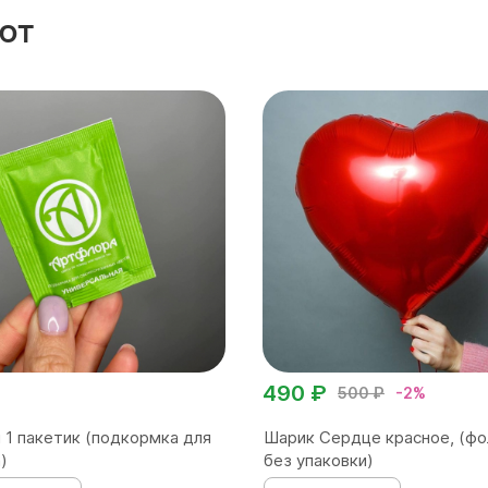
ют
490 ₽
500 ₽
-2%
 1 пакетик (подкормка для
Шарик Сердце красное, (фо
)
без упаковки)