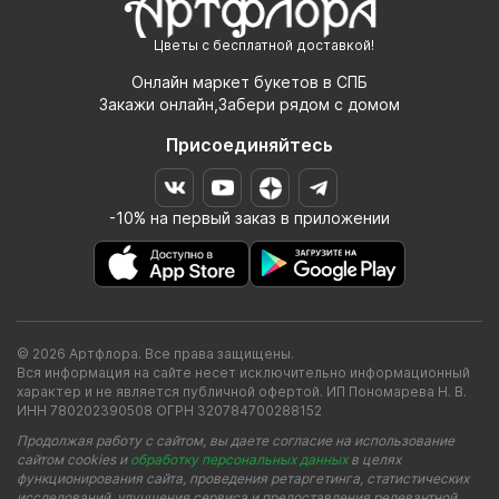
Цветы с бесплатной доставкой!
Онлайн маркет букетов в СПБ
Закажи онлайн,Забери рядом с домом
Присоединяйтесь
-10% на первый заказ в приложении
© 2026 Артфлора. Все права защищены.
Вся информация на сайте несет исключительно информационный
характер и не является публичной офертой. ИП Пономарева Н. В.
ИНН 780202390508 ОГРН 320784700288152
Продолжая работу с сайтом, вы даете согласие на использование
сайтом cookies и
обработку персональных данных
в целях
функционирования сайта, проведения ретаргетинга, статистических
исследований, улучшения сервиса и предоставления релевантной