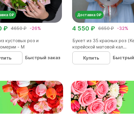
авка 0₽
Доставка 0₽
0 ₽
4 550 ₽
4650 ₽
-26%
6650 ₽
-32%
из кустовых роз и
Букет из 35 красных роз (Ке
омерии - М
корейской матовой кал...
Быстрый заказ
Быстрый
упить
Купить
₽