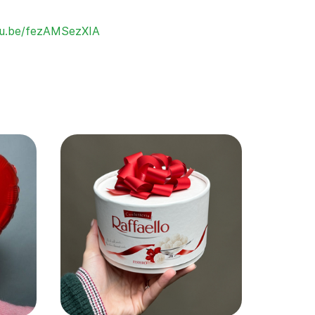
utu.be/fezAMSezXIA