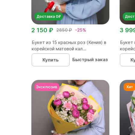
Доставка 0₽
Дост
2 150 ₽
3 99
2850 ₽
-25%
Букет из 15 красных роз (Кения) в
Букет 
корейской матовой кал...
корейс
Быстрый заказ
Купить
К