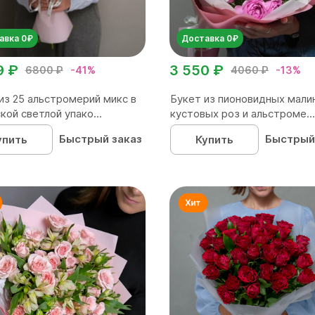
авка 0₽
Доставка 0₽
9 ₽
3 550 ₽
6800 ₽
-41%
4060 ₽
-13%
из 25 альстромерий микс в
Букет из пионовидных мали
кой светлой упако...
кустовых роз и альстроме...
Быстрый заказ
Быстрый
упить
Купить