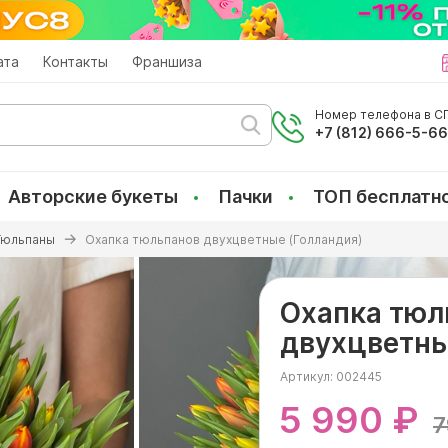
ата
Контакты
Франшиза
Номер телефона в СП
+7 (812) 666-5-6
Авторские букеты
Пачки
ТОП бесплатн
Тюльпаны
Охапка тюльпанов двухцветные (Голландия)
Охапка тюл
двухцветны
Артикул:
002445
5 990 ₽
7