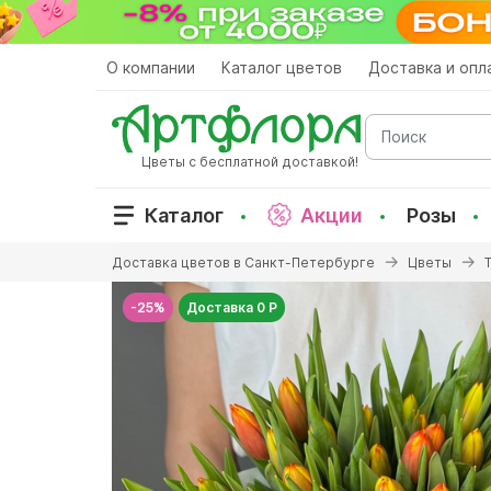
Перейти
к
основному
О компании
Каталог цветов
Доставка и опл
содержанию
Поиск
Цветы с бесплатной доставкой!
Каталог
Акции
Розы
Вы
Доставка цветов в Санкт-Петербурге
Цветы
здесь
-25%
Доставка 0 Р