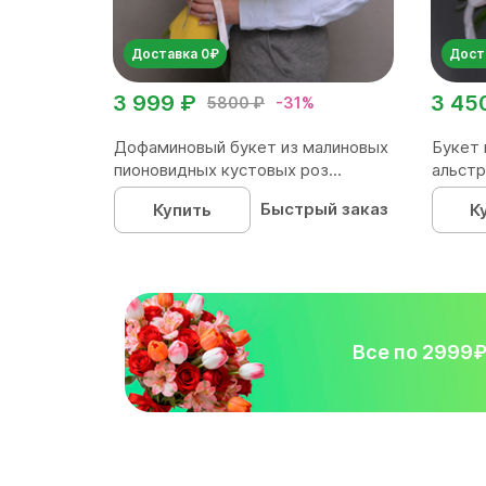
Доставка 0₽
Дост
3 999 ₽
3 45
5800 ₽
-31%
Дофаминовый букет из малиновых
Букет 
пионовидных кустовых роз...
альстр
Быстрый заказ
Купить
К
Все по 2999