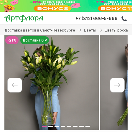
Перейти
к
основному
+7 (812) 666-5-666
содержанию
Вы
Доставка цветов в Санкт-Петербурге
Цветы
Цветы россып
здесь
-21%
Доставка 0 Р