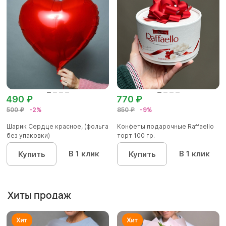
490 ₽
770 ₽
500 ₽
-2%
850 ₽
-9%
Шарик Сердце красное, (фольга
Конфеты подарочные Raffaello
без упаковки)
торт 100 гр.
В 1 клик
В 1 клик
Купить
Купить
Хиты продаж