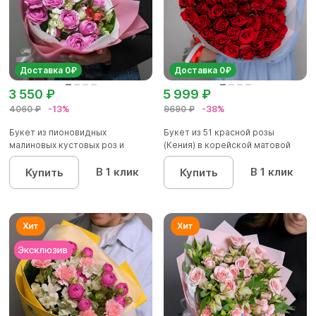
Доставка 0₽
Доставка 0₽
3 550 ₽
5 999 ₽
4060 ₽
-13%
9690 ₽
-38%
Букет из пионовидных
Букет из 51 красной розы
малиновых кустовых роз и
(Кения) в корейской матовой
альстроме...
уп...
В 1 клик
В 1 клик
Купить
Купить