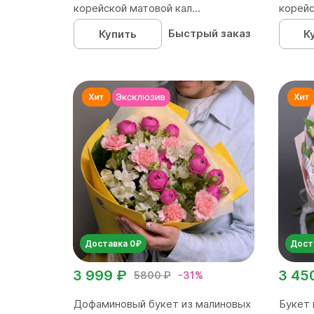
корейской матовой кал...
корейс
Быстрый заказ
Купить
К
Доставка 0₽
Дост
3 999 ₽
3 45
5800 ₽
-31%
Дофаминовый букет из малиновых
Букет 