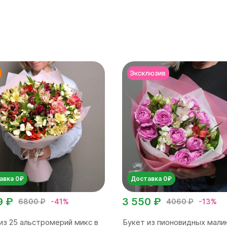
авка 0₽
Доставка 0₽
9 ₽
3 550 ₽
6800 ₽
-41%
4060 ₽
-13%
из 25 альстромерий микс в
Букет из пионовидных мали