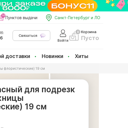
Пунктов выдачи
Санкт-Петербург и ЛО
Корзина
б:
Связаться
Пусто
66
Войти
ой доставки
Новинки
Хиты
ы флористические) 19 см
асный для подрезк
жницы
ские) 19 см