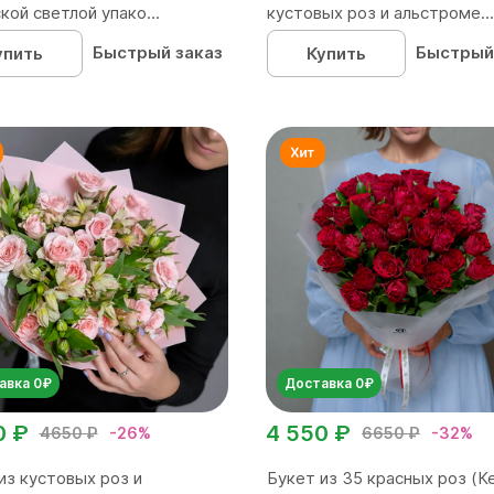
кой светлой упако...
кустовых роз и альстроме...
Быстрый заказ
Быстрый
упить
Купить
авка 0₽
Доставка 0₽
0 ₽
4 550 ₽
4650 ₽
-26%
6650 ₽
-32%
из кустовых роз и
Букет из 35 красных роз (Ке