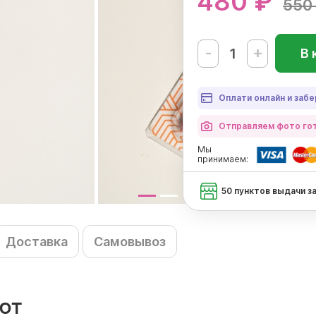
480 ₽
550
-
+
В 
Оплати онлайн и забе
Отправляем фото гот
Мы
принимаем:
50 пунктов выдачи з
Доставка
Самовывоз
ют