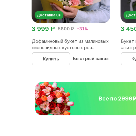
Доставка 0₽
Дост
3 999 ₽
3 45
5800 ₽
-31%
Дофаминовый букет из малиновых
Букет 
пионовидных кустовых роз...
альстр
Быстрый заказ
Купить
К
Все по 2999