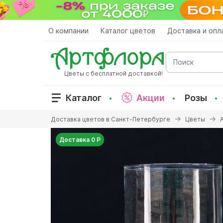
Перейти
к
основному
О компании
Каталог цветов
Доставка и опл
содержанию
Поиск
Цветы с бесплатной доставкой!
Каталог
Акции
Розы
Вы
Доставка цветов в Санкт-Петербурге
Цветы
здесь
Доставка 0 Р