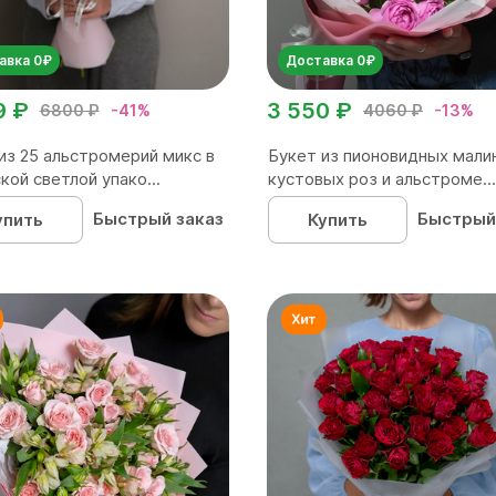
авка 0₽
Доставка 0₽
9 ₽
3 550 ₽
6800 ₽
-41%
4060 ₽
-13%
из 25 альстромерий микс в
Букет из пионовидных мали
кой светлой упако...
кустовых роз и альстроме...
Быстрый заказ
Быстрый
упить
Купить