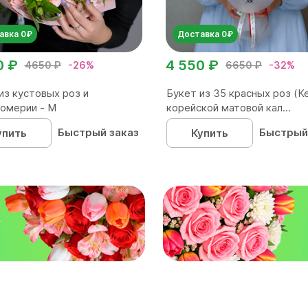
авка 0₽
Доставка 0₽
0 ₽
4 550 ₽
4650 ₽
-26%
6650 ₽
-32%
из кустовых роз и
Букет из 35 красных роз (Ке
омерии - М
корейской матовой кал...
Быстрый заказ
Быстрый
упить
Купить
₽