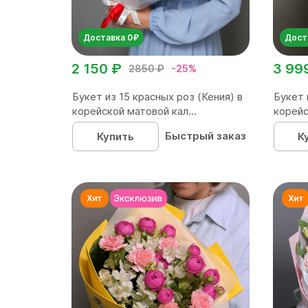
Доставка 0₽
Дост
2 150 ₽
3 99
2850 ₽
-25%
Букет из 15 красных роз (Кения) в
Букет 
корейской матовой кал...
корейс
Быстрый заказ
Купить
К