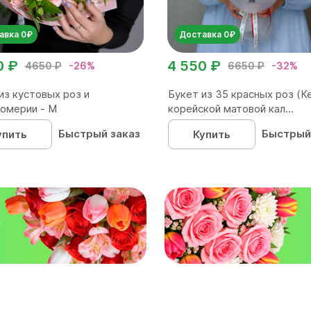
авка 0₽
Доставка 0₽
0 ₽
4 550 ₽
4650 ₽
-26%
6650 ₽
-32%
из кустовых роз и
Букет из 35 красных роз (Ке
омерии - М
корейской матовой кал...
Быстрый заказ
Быстрый
упить
Купить
₽