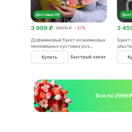
Доставка 0₽
Дост
3 999 ₽
3 45
5800 ₽
-31%
Дофаминовый букет из малиновых
Букет 
пионовидных кустовых роз...
альстр
Быстрый заказ
Купить
К
Все по 2999