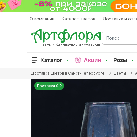
Перейти
к
основному
О компании
Каталог цветов
Доставка и опл
содержанию
Поиск
Цветы с бесплатной доставкой!
Каталог
Акции
Розы
Вы
Доставка цветов в Санкт-Петербурге
Цветы
здесь
Доставка 0 Р