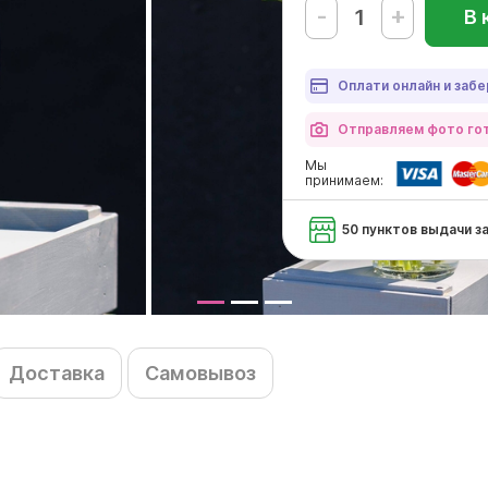
-
+
В 
Оплати онлайн и забе
Отправляем фото гот
Мы
принимаем:
50 пунктов выдачи з
Доставка
Самовывоз