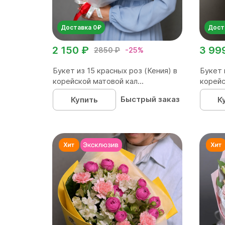
Доставка 0₽
Дост
2 150 ₽
3 99
2850 ₽
-25%
Букет из 15 красных роз (Кения) в
Букет 
корейской матовой кал...
корейс
Быстрый заказ
Купить
К