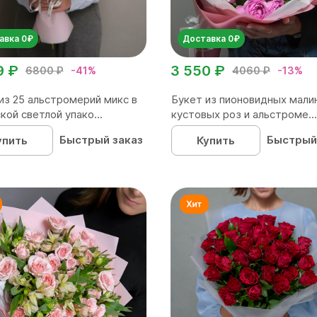
авка 0₽
Доставка 0₽
9 ₽
3 550 ₽
6800 ₽
-41%
4060 ₽
-13%
из 25 альстромерий микс в
Букет из пионовидных мали
кой светлой упако...
кустовых роз и альстроме...
Быстрый заказ
Быстрый
упить
Купить