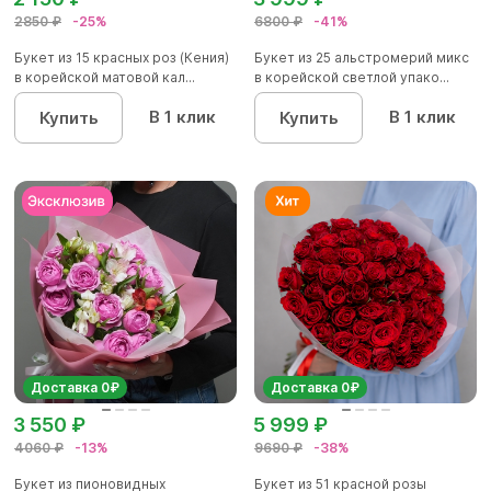
2850 ₽
-25%
6800 ₽
-41%
Букет из 15 красных роз (Кения)
Букет из 25 альстромерий микс
в корейской матовой кал...
в корейской светлой упако...
В 1 клик
В 1 клик
Купить
Купить
Доставка 0₽
Доставка 0₽
3 550 ₽
5 999 ₽
4060 ₽
-13%
9690 ₽
-38%
Букет из пионовидных
Букет из 51 красной розы