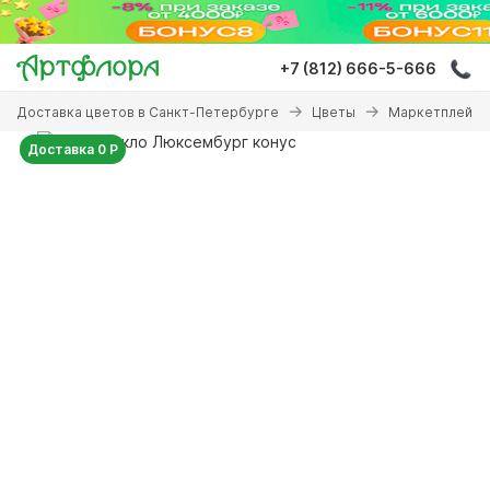
Перейти
к
основному
+7 (812) 666-5-666
содержанию
Вы
Доставка цветов в Санкт-Петербурге
Цветы
Маркетплейсы
здесь
Доставка 0 Р