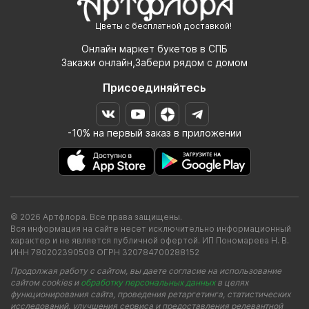
Цветы с бесплатной доставкой!
Онлайн маркет букетов в СПБ
Закажи онлайн,Забери рядом с домом
Присоединяйтесь
-10% на первый заказ в приложении
© 2026 Артфлора. Все права защищены.
Вся информация на сайте несет исключительно информационный
характер и не является публичной офертой. ИП Пономарева Н. В.
ИНН 780202390508 ОГРН 320784700288152
Продолжая работу с сайтом, вы даете согласие на использование
сайтом cookies и
обработку персональных данных
в целях
функционирования сайта, проведения ретаргетинга, статистических
исследований, улучшения сервиса и предоставления релевантной