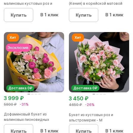
малиновых кустовых роз и
(Кения) в корейской матовой
альстроме...
уп...
В 1 клик
В 1 клик
Купить
Купить
Доставка 0₽
Доставка 0₽
3 999 ₽
3 450 ₽
5800 ₽
-31%
4650 ₽
-26%
Дофаминовый букет из
Букет из кустовых роз и
малиновых пионовидных
альстромерии - М
кустовых роз...
В 1 клик
В 1 клик
Купить
Купить