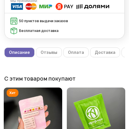
Мы
принимаем:
50 пунктов выдачи заказов
Бесплатная доставка
Описание
Отзывы
Оплата
Доставка
С
С этим товаром покупают