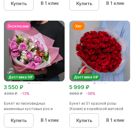
В 1 клик
В 1 клик
Купить
Купить
Доставка 0₽
Доставка 0₽
3 550 ₽
5 999 ₽
4060 ₽
-13%
9690 ₽
-38%
Букет из пионовидных
Букет из 51 красной розы
малиновых кустовых роз и
(Кения) в корейской матовой
альстроме...
уп...
В 1 клик
В 1 клик
Купить
Купить