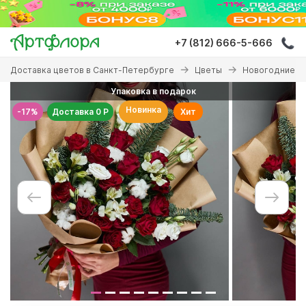
Перейти
к
основному
+7 (812) 666-5-666
содержанию
Вы
Доставка цветов в Санкт-Петербурге
Цветы
Новогодние б
здесь
Упаковка в подарок
Новинка
-17%
Доставка 0 Р
Хит