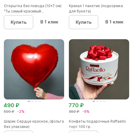
Открытка без повода (10*7 см)
Кризал 1 пакетик (подкормка
"Ты самый красивый...
для букета)
В 1 клик
В 1 клик
Купить
Купить
490 ₽
770 ₽
500 ₽
-2%
850 ₽
-9%
Шарик Сердце красное, (фольга
Конфеты подарочные Raffaello
без упаковки)
торт 100 гр.