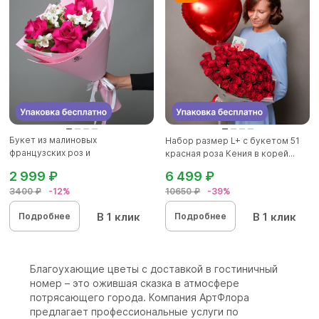
Букет из малиновых
Набор размер L+ с букетом 51
французских роз и
красная роза Кения в корей...
альстромерии - S в...
2 999 ₽
6 499 ₽
3400 ₽
-12%
10650 ₽
-39%
В 1 клик
В 1 клик
Подробнее
Подробнее
Благоухающие цветы с доставкой в гостиничный
номер – это ожившая сказка в атмосфере
потрясающего города. Компания АртФлора
предлагает профессиональные услуги по