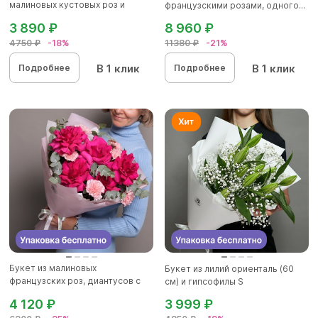
малиновых кустовых роз и
французскими розами, одного...
красных р...
3 890 ₽
8 960 ₽
4750 ₽
-18%
11380 ₽
-21%
В 1 клик
В 1 клик
Подробнее
Подробнее
Букет из малиновых
Букет из лилий ориенталь (60
французских роз, диантусов с
см) и гипсофилы S
эвкалип...
4 120 ₽
3 999 ₽