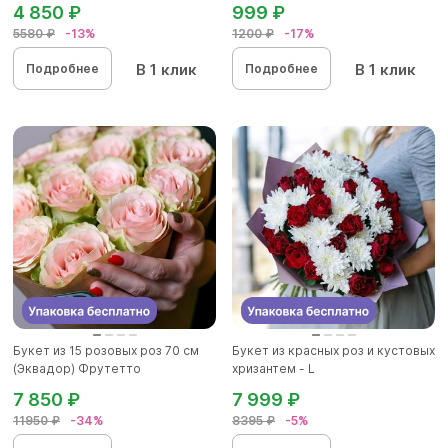
4 850 ₽
999 ₽
5580 ₽
-13%
1200 ₽
-17%
В 1 клик
В 1 клик
Подробнее
Подробнее
Букет из 15 розовых роз 70 см
Букет из красных роз и кустовых
(Эквадор) Фрутетто
хризантем - L
7 850 ₽
7 999 ₽
11950 ₽
-34%
8395 ₽
-5%