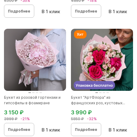
6300 ₽
-35%
4850 ₽
-18%
В 1 клик
В 1 клик
Подробнее
Подробнее
Букет из розовой гортензии и
Букет "АртФлора" из
гипсофилы в фоамиране
французских роз, кустовых...
3 150 ₽
3 990 ₽
3999 ₽
-21%
5850 ₽
-32%
В 1 клик
В 1 клик
Подробнее
Подробнее