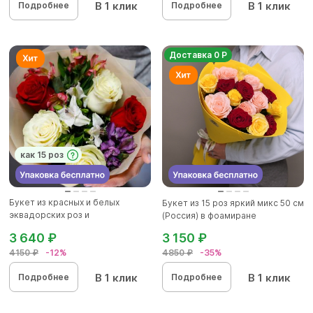
В 1 клик
В 1 клик
Подробнее
Подробнее
Доставка 0 Р
как 15 роз
Букет из красных и белых
Букет из 15 роз яркий микс 50 см
эквадорских роз и
(Россия) в фоамиране
альстромерии...
3 640 ₽
3 150 ₽
4150 ₽
-12%
4850 ₽
-35%
В 1 клик
В 1 клик
Подробнее
Подробнее