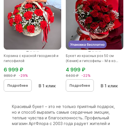
Корзина с красной гвоздикой и
Букет из красных роз 50 см
гипсофилой
(Кения) и гипсофилы - М в ко...
6 999 ₽
4 999 ₽
9850 ₽
-29%
6400 ₽
-22%
В 1 клик
В 1 клик
Подробнее
Подробнее
Красивый букет – это не только приятный подарок,
но и способ выразить самые сердечные эмоции,
теплые чувства и благосклонность. Профильный
магазин АртФлора с 2003 года радует жителей и