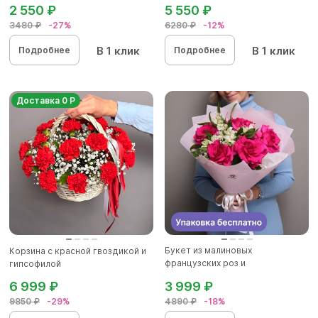
2 550 ₽
5 550 ₽
3480 ₽
-27%
6280 ₽
-12%
В 1 клик
В 1 клик
Подробнее
Подробнее
Доставка 0 Р
Букет из малиновых
Корзина с красной гвоздикой и
французских роз и
гипсофилой
альстромерии - M в...
6 999 ₽
3 999 ₽
9850 ₽
-29%
4890 ₽
-18%