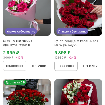
Букет из малиновых
Букет-сердце из красных роз
французских роз и
50 см (Эквадор)
альстромерии - S в...
2 999 ₽
9 898 ₽
3400 ₽
-12%
12990 ₽
-24%
В 1 клик
В 1 клик
Подробнее
Подробнее
Доставка 0 Р