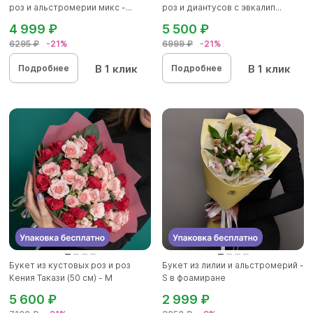
роз и альстромерии микс -...
роз и диантусов с эвкалип...
4 999 ₽
5 500 ₽
6295 ₽
-21%
6999 ₽
-21%
В 1 клик
В 1 клик
Подробнее
Подробнее
Букет из кустовых роз и роз
Букет из лилии и альстромерий -
Кения Такази (50 см) - М
S в фоамиране
5 600 ₽
2 999 ₽