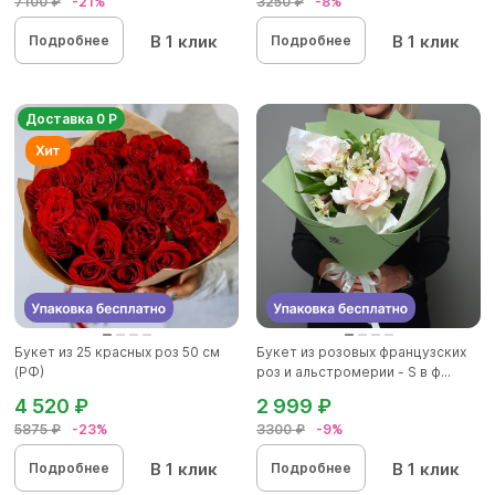
7100 ₽
-21%
3250 ₽
-8%
В 1 клик
В 1 клик
Подробнее
Подробнее
Доставка 0 Р
Букет из 25 красных роз 50 см
Букет из розовых французских
(РФ)
роз и альстромерии - S в ф...
4 520 ₽
2 999 ₽
5875 ₽
-23%
3300 ₽
-9%
В 1 клик
В 1 клик
Подробнее
Подробнее