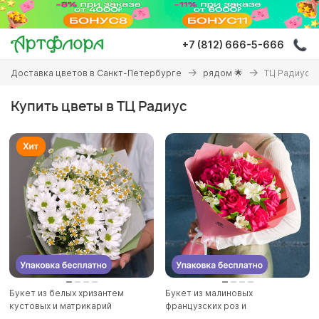
Перейти
к
основному
+7 (812) 666-5-666
содержанию
Вы
Доставка цветов в Санкт-Петербурге
рядом 🌟
ТЦ Радиус
здесь
Купить цветы в ТЦ Радиус
Букет из белых хризантем
Букет из малиновых
кустовых и матрикарий
французских роз и
(ромашек...
альстромерии - L