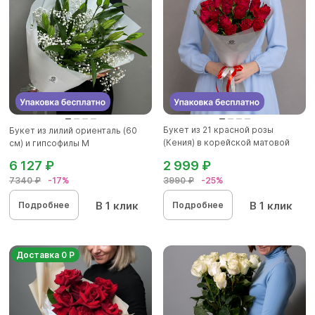
Букет из 21 красной розы
Букет из лилий ориенталь (60
(Кения) в корейской матовой
см) и гипсофилы М
ка...
6 127 ₽
2 999 ₽
7340 ₽
-17%
3990 ₽
-25%
В 1 клик
В 1 клик
Подробнее
Подробнее
Доставка 0 Р