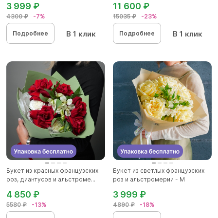
3 999 ₽
11 600 ₽
4300 ₽
-7%
15035 ₽
-23%
В 1 клик
В 1 клик
Подробнее
Подробнее
Букет из красных французских
Букет из светлых французских
роз, диантусов и альстроме...
роз и альстромерии - М
4 850 ₽
3 999 ₽
5580 ₽
-13%
4890 ₽
-18%