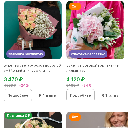
Букет из светло-розовых роз 50
Букет из розовой гортензии и
см (Кения) и гипсофилы -...
лизиантуса
3 470 ₽
4 120 ₽
4560 ₽
-24%
5400 ₽
-24%
В 1 клик
В 1 клик
Подробнее
Подробнее
Доставка 0 Р