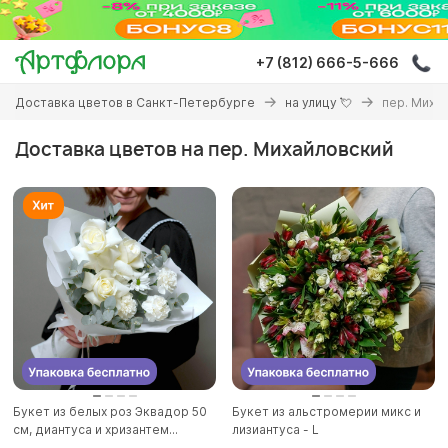
Перейти
к
основному
+7 (812) 666-5-666
содержанию
Вы
Доставка цветов в Санкт-Петербурге
на улицу 💘
пер. Миха
здесь
Доставка цветов на пер. Михайловский
Букет из белых роз Эквадор 50
Букет из альстромерии микс и
см, диантуса и хризантем...
лизиантуса - L