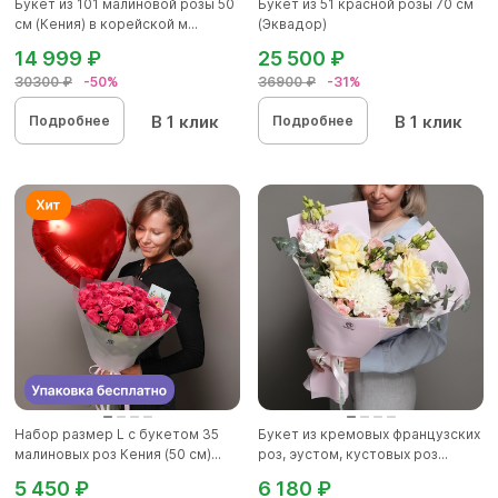
Букет из 101 малиновой розы 50
Букет из 51 красной розы 70 см
см (Кения) в корейской м...
(Эквадор)
14 999 ₽
25 500 ₽
30300 ₽
-50%
36900 ₽
-31%
В 1 клик
В 1 клик
Подробнее
Подробнее
Набор размер L с букетом 35
Букет из кремовых французских
малиновых роз Кения (50 см)...
роз, эустом, кустовых роз...
5 450 ₽
6 180 ₽