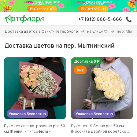
Перейти
к
основному
+7 (812) 666-5-666
содержанию
Вы
Доставка цветов в Санкт-Петербурге
на улицу 💘
пер. Мытн
здесь
Доставка цветов на пер. Мытнинский
Доставка 0 Р
Букет из светло-розовых роз 50
Букет из 19 белых роз 50 см
см (Кения) и гипсофилы -...
(Россия) в двойной корейско...