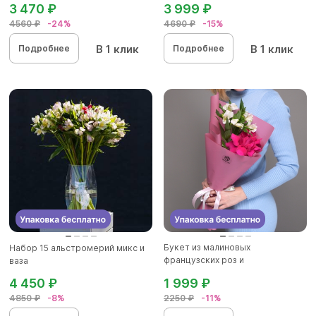
3 470 ₽
3 999 ₽
4560 ₽
-24%
4690 ₽
-15%
В 1 клик
В 1 клик
Подробнее
Подробнее
Букет из малиновых
Набор 15 альстромерий микс и
французских роз и
ваза
альстромерии - XS
4 450 ₽
1 999 ₽
4850 ₽
-8%
2250 ₽
-11%