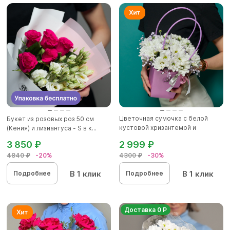
Цветочная сумочка с белой
Букет из розовых роз 50 см
кустовой хризантемой и
(Кения) и лизиантуса - S в к...
гипсоф...
3 850 ₽
2 999 ₽
4840 ₽
-20%
4300 ₽
-30%
В 1 клик
В 1 клик
Подробнее
Подробнее
Доставка 0 Р