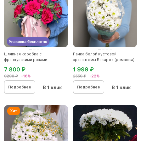
Шляпная коробка с
Пачка белой кустовой
французскими розами
хризантемы Бакарди (ромашка)
7 800 ₽
1 999 ₽
9290 ₽
-16%
2550 ₽
-22%
В 1 клик
В 1 клик
Подробнее
Подробнее