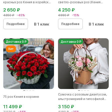
красных роз Кения в корейск...
светло-розовых роз (Кения...
2 650 ₽
4 250 ₽
4850 ₽
-45%
4990 ₽
-15%
В 1 клик
В 1 клик
Подробнее
Подробнее
Доставка 0 Р
Доставка 0 Р
Сумочка с розовым диантусом,
75 роз Кения в корзине
альстромерией и гипсофилой...
11 499 ₽
3 150 ₽
21130 ₽
-46%
4180 ₽
-25%