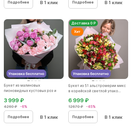
В 1 клик
В 1 клик
Подробнее
Подробнее
Доставка 0 Р
Букет из малиновых
Букет из 51 альстромерии микс
пионовидных кустовых роз и
в корейской светлой упако...
розовых д...
3 999 ₽
6 999 ₽
4260 ₽
-6%
12670 ₽
-45%
В 1 клик
В 1 клик
Подробнее
Подробнее