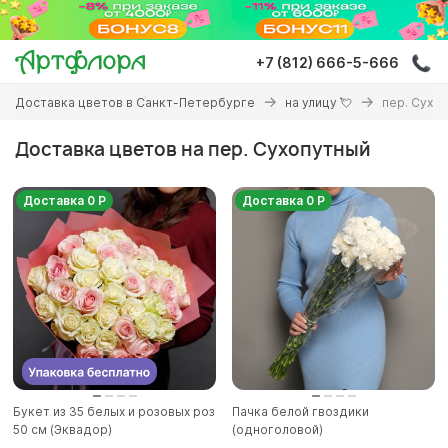
Перейти
к
основному
+7 (812) 666-5-666
содержанию
Вы
Доставка цветов в Санкт-Петербурге
на улицу 💘
пер. Сухо
здесь
Доставка цветов на пер. Сухопутный
Доставка 0 Р
Доставка 0 Р
Букет из 35 белых и розовых роз
Пачка белой гвоздики
50 см (Эквадор)
(одноголовой)