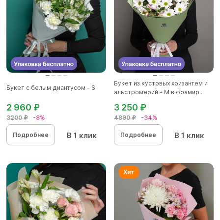
Букет из кустовых хризантем и
Букет с белым диантусом - S
альстромерий - M в фоамир...
2 960 ₽
3 250 ₽
3200 ₽
-8%
4890 ₽
-34%
В 1 клик
В 1 клик
Подробнее
Подробнее