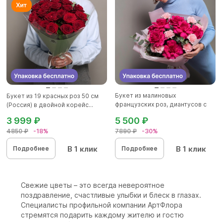
Букет из малиновых
Букет из 19 красных роз 50 см
французских роз, диантусов с
(Россия) в двойной корейс...
эвкалип...
3 999 ₽
5 500 ₽
4850 ₽
-18%
7890 ₽
-30%
В 1 клик
В 1 клик
Подробнее
Подробнее
Свежие цветы – это всегда невероятное
поздравление, счастливые улыбки и блеск в глазах.
Специалисты профильной компании АртФлора
стремятся подарить каждому жителю и гостю