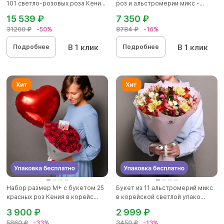
101 светло-розовых роза Кени...
роз и альстромерии микс -...
15 539 ₽
7 350 ₽
31200 ₽
-50%
8784 ₽
-16%
В 1 клик
В 1 клик
Подробнее
Подробнее
Набор размер М+ с букетом 25
Букет из 11 альстромерий микс
красных роз Кения в корейс...
в корейской светлой упако...
3 900 ₽
2 999 ₽
5860 ₽
-33%
3450 ₽
-13%