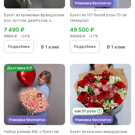
Букет из кремовых французских
Букет из 101 белой розы 70 см
роз, эустом, диантусов, х...
(Эквадор)
7 490 ₽
49 500 ₽
9850 ₽
-24%
68256 ₽
-27%
В 1 клик
В 1 клик
Подробнее
Подробнее
Доставка 0 Р
как 51 роза
Набор размер ХХL с букетом
Букет из красных эквадорских