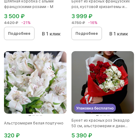
Шляпная коробка с алыми
Букет из красных французских
французскими розами - M
роз, кустовой хризантемы и...
3 500 ₽
3 999 ₽
4420 ₽
-21%
4750 ₽
-16%
В 1 клик
В 1 клик
Подробнее
Подробнее
Букет из красных роз Эквадор
Альстромерия белая поштучно
50 см, альстромерии и диан...
320 ₽
5 390 ₽