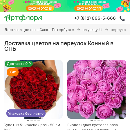
Перейти
к
основному
+7 (812) 666-5-666
содержанию
Вы
Доставка цветов в Санкт-Петербурге
на улицу 💘
переулок 
здесь
Доставка цветов на переулок Конный в
СПБ
Доставка 0 Р
Букет из 51 красной розы 50 см
Пионовидная кустовая роза