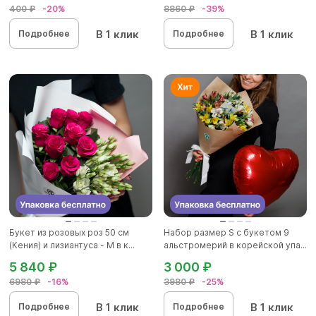
400 ₽
-20%
8860 ₽
-39%
В 1 клик
В 1 клик
Подробнее
Подробнее
Букет из розовых роз 50 см
Набор размер S с букетом 9
(Кения) и лизиантуса - М в к...
альстромерий в корейской упа...
5 840 ₽
3 000 ₽
6980 ₽
-16%
3980 ₽
-25%
В 1 клик
В 1 клик
Подробнее
Подробнее