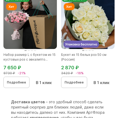
Набор размер L с букетом из 15
Букет из 15 белых роз 50 см
кустовых роз с эвкалипто...
(Россия)
7 650 ₽
2 870 ₽
9730 ₽
-21%
3420 ₽
-16%
В 1 клик
В 1 клик
Подробнее
Подробнее
Доставка цветов
– это удобный способ сделать
приятный сюрприз для близких людей, даже если
вы находитесь далеко от них. Компания АртФлора
работает
круглосуточно
, чтобы у вас была