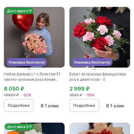
Доставка 0 Р
Набор размер L+ с букетом 51
Букет из красных французских
светло-розовая роза Кения...
роз и диантусов - S
8 050 ₽
2 999 ₽
16800 ₽
-52%
3560 ₽
-16%
В 1 клик
В 1 клик
Подробнее
Подробнее
Доставка 0 Р