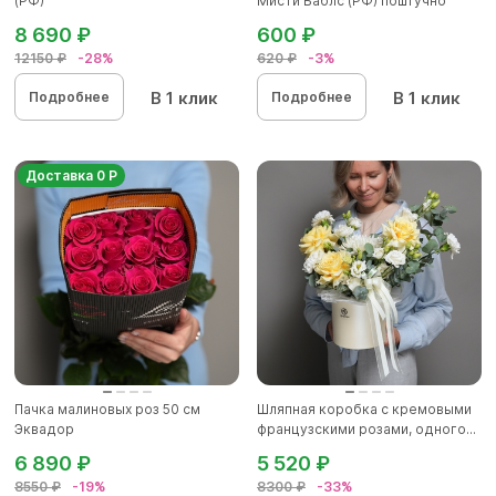
(РФ)
Мисти Баблс (РФ) поштучно
8 690 ₽
600 ₽
12150 ₽
-28%
620 ₽
-3%
В 1 клик
В 1 клик
Подробнее
Подробнее
Доставка 0 Р
Пачка малиновых роз 50 см
Шляпная коробка с кремовыми
Эквадор
французскими розами, одного...
6 890 ₽
5 520 ₽
8550 ₽
-19%
8300 ₽
-33%