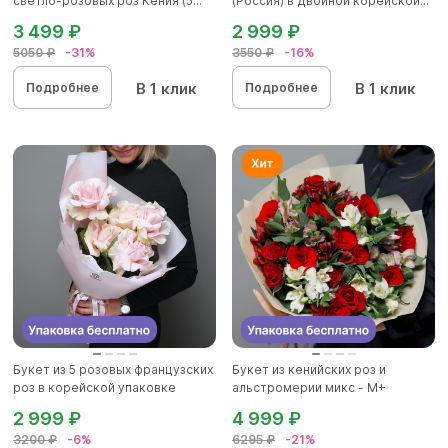
светло-розовых роз Кения (5...
(Россия) в двойной корейской...
3 499 ₽
2 999 ₽
5050 ₽
-31%
3550 ₽
-16%
В 1 клик
В 1 клик
Подробнее
Подробнее
Букет из 5 розовых французских
Букет из кенийских роз и
роз в корейской упаковке
альстромерии микс - М+
2 999 ₽
4 999 ₽
3200 ₽
-6%
6295 ₽
-21%