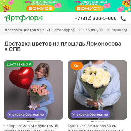
Перейти
к
основному
+7 (812) 666-5-666
содержанию
Вы
Доставка цветов в Санкт-Петербурге
на улицу 💘
площадь 
здесь
Доставка цветов на площадь Ломоносова
в СПБ
Доставка 0 Р
Набор размер M с букетом 15
Букет из 9 белых роз 50 см