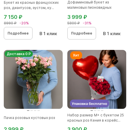
Дофаминовый букет из
Букет из красных французских
малиновых пионовидных
роз, диантусов, эустом, ку...
кустовых роз...
7 150 ₽
3 999 ₽
8990 ₽
-20%
5800 ₽
-31%
В 1 клик
В 1 клик
Подробнее
Подробнее
Доставка 0 Р
Набор размер М+ с букетом 25
Пачка розовых кустовых роз
красных роз Кения в корейс...
2 999 ₽
3 900 ₽