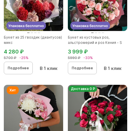
Букет из 25 гвоздик (диантусов)
Букет из кустовых роз,
микс
альстромерий и роз Кения - S
4 280 ₽
3 999 ₽
5700 ₽
-25%
5990 ₽
-33%
В 1 клик
В 1 клик
Подробнее
Подробнее
Доставка 0 Р