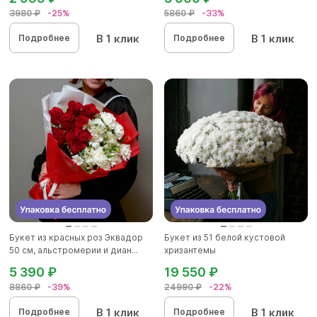
3980 ₽
-25%
5860 ₽
-33%
В 1 клик
В 1 клик
Подробнее
Подробнее
Букет из красных роз Эквадор
Букет из 51 белой кустовой
50 см, альстромерии и диан...
хризантемы
5 390 ₽
19 550 ₽
8860 ₽
-39%
24990 ₽
-22%
В 1 клик
В 1 клик
Подробнее
Подробнее