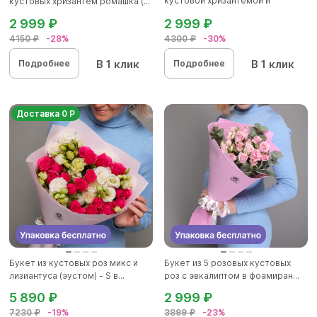
кустовой хризантемой и
кустовых хризантем ромашка (...
гипсоф...
2 999 ₽
2 999 ₽
4150 ₽
-28%
4300 ₽
-30%
В 1 клик
В 1 клик
Подробнее
Подробнее
Доставка 0 Р
Букет из кустовых роз микс и
Букет из 5 розовых кустовых
лизиантуса (эустом) - S в...
роз с эвкалиптом в фоамиран...
5 890 ₽
2 999 ₽
7230 ₽
-19%
3899 ₽
-23%