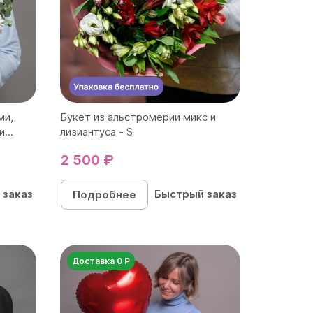
ми,
Букет из альстромерии микс и
...
лизиантуса - S
2 500 ₽
 заказ
Быстрый заказ
Подробнее
Доставка 0 Р