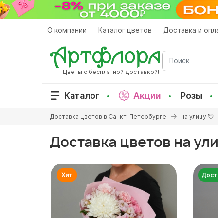
Перейти
к
основному
О компании
Каталог цветов
Доставка и опл
содержанию
Поиск
Цветы с бесплатной доставкой!
Каталог
Акции
Розы
Вы
Доставка цветов в Санкт-Петербурге
на улицу 💘
здесь
Доставка цветов на ул
Дост