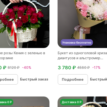
е розы Кения с зеленью в
Букет из одноголовой хриз
корзине
диантусов и альстромер...
0 ₽
3 780 ₽
8120 ₽
-40%
4580 ₽
-17%
Быстрый заказ
Быстрый
робнее
Подробнее
авка 0 Р
Доставка 0 Р