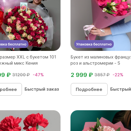
размер ХХL с букетом 101
Букет из малиновых францу
ежный микс Кения
роз и альстромерии - S
99 ₽
2 999 ₽
31200 ₽
-47%
3857 ₽
-22%
Быстрый заказ
Быстрый
робнее
Подробнее