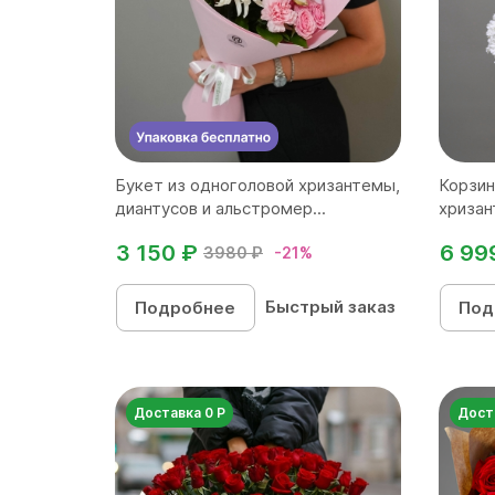
Букет из одноголовой хризантемы,
Корзин
диантусов и альстромер...
хризан
в бе...
3 150 ₽
6 99
3980 ₽
-21%
Быстрый заказ
Подробнее
Под
Доставка 0 Р
Дост