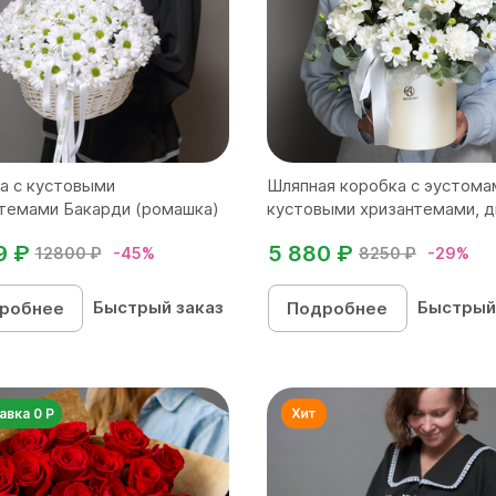
а с кустовыми
Шляпная коробка с эустома
темами Бакарди (ромашка)
кустовыми хризантемами, ди
9 ₽
5 880 ₽
12800 ₽
-45%
8250 ₽
-29%
Быстрый заказ
Быстрый
робнее
Подробнее
авка 0 Р