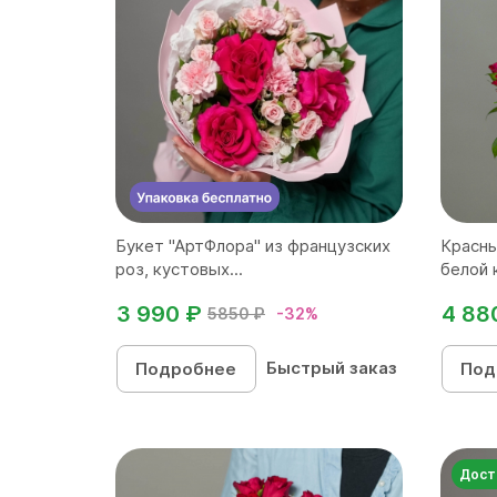
Букет "АртФлора" из французских
Красны
роз, кустовых...
белой 
3 990 ₽
4 88
5850 ₽
-32%
Быстрый заказ
Подробнее
Под
Дост