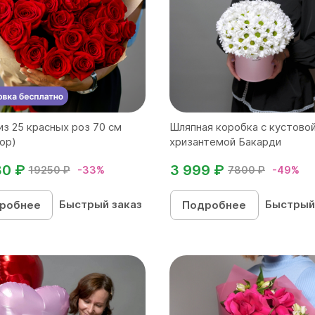
из 25 красных роз 70 см
Шляпная коробка с кустово
ор)
хризантемой Бакарди
80 ₽
3 999 ₽
19250 ₽
-33%
7800 ₽
-49%
Быстрый заказ
Быстрый
робнее
Подробнее