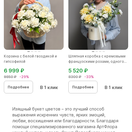
Корзина с белой гвоздикой и
Шляпная коробка с кремовыми
гипсофилой
французскими розами, одного...
6 999 ₽
5 520 ₽
9850 ₽
-29%
8300 ₽
-33%
В 1 клик
В 1 клик
Подробнее
Подробнее
Изящный букет цветов – это лучший способ
выражения искренних чувств, ярких эмоций,
любви, восхищения или благодарности. Благодаря
помощи специализированного магазина АртФлора