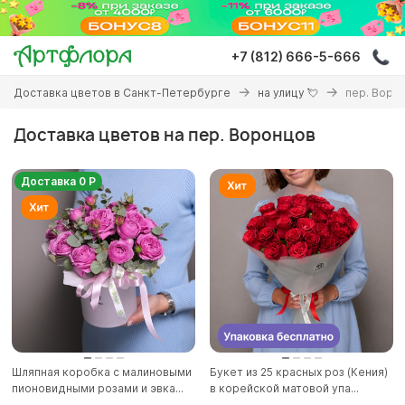
Перейти
к
основному
+7 (812) 666-5-666
содержанию
Вы
Доставка цветов в Санкт-Петербурге
на улицу 💘
пер. Воро
здесь
Доставка цветов на пер. Воронцов
Доставка 0 Р
Шляпная коробка с малиновыми
Букет из 25 красных роз (Кения)
пионовидными розами и эвка...
в корейской матовой упа...