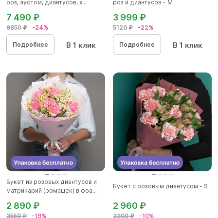
роз, эустом, диантусов, х...
роз и диантусов - M
7 490 ₽
3 999 ₽
9850 ₽
-24%
5120 ₽
-22%
В 1 клик
В 1 клик
Подробнее
Подробнее
Букет из розовых диантусов и
Букет с розовым диантусом - S
матрикарий (ромашек) в фоа...
2 890 ₽
2 960 ₽
3550 ₽
-19%
3300 ₽
-10%