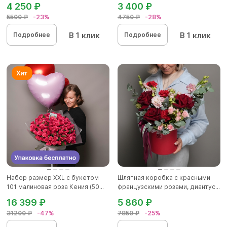
4 250 ₽
3 400 ₽
5500 ₽
-23%
4750 ₽
-28%
В 1 клик
В 1 клик
Подробнее
Подробнее
Набор размер ХХL с букетом
Шляпная коробка с красными
101 малиновая роза Кения (50...
французскими розами, диантус...
16 399 ₽
5 860 ₽
31200 ₽
-47%
7850 ₽
-25%