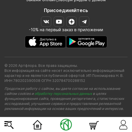
Присоединяйтесь
-10% на первый заказ в приложении
© 2026 Артфлора. Все права защищены.
Вся информация на сайте несет исключительно информационный
характер и не является публичной офертой. ИП Пономарева Н. В.
ИНН 780202390508 ОГРН 320784700288152
Продолжая работу с сайтом, вы даете согласие на использование
сайтом cookies и
обработку персональных данных
в целях
функционирования сайта, проведения ретаргетинга, статистических
исследований, улучшения сервиса и предоставления релевантной
рекламной информации на основе ваших предпочтений и интересов.