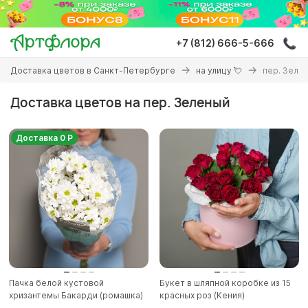
Перейти
к
основному
+7 (812) 666-5-666
содержанию
Вы
Доставка цветов в Санкт-Петербурге
на улицу 💘
пер. Зеле
здесь
Доставка цветов на пер. Зеленый
Доставка 0 Р
Пачка белой кустовой
Букет в шляпной коробке из 15
хризантемы Бакарди (ромашка)
красных роз (Кения)