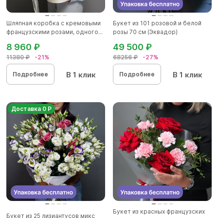
Шляпная коробка с кремовыми
Букет из 101 розовой и белой
французскими розами, одного...
розы 70 см (Эквадор)
8 960 ₽
49 500 ₽
11380 ₽
-21%
68256 ₽
-27%
В 1 клик
В 1 клик
Подробнее
Подробнее
Доставка 0 Р
Букет из красных французских
Букет из 25 лизиантусов микс