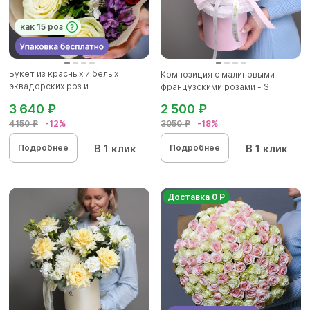
как 15 роз
Букет из красных и белых
Композиция с малиновыми
эквадорских роз и
французскими розами - S
альстромерии...
3 640 ₽
2 500 ₽
4150 ₽
-12%
3050 ₽
-18%
В 1 клик
В 1 клик
Подробнее
Подробнее
Доставка 0 Р