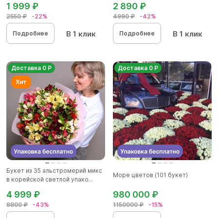
1 999 ₽
2 890 ₽
2550 ₽
-22%
4990 ₽
-42%
В 1 клик
В 1 клик
Подробнее
Подробнее
Доставка 0 Р
Доставка 0 Р
Букет из 35 альстромерий микс
Море цветов (101 букет)
в корейской светлой упако...
4 999 ₽
980 000 ₽
8800 ₽
-43%
1150000 ₽
-15%