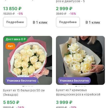
роз и диантусов - S
13 850 ₽
2 999 ₽
15250 ₽
-9%
3560 ₽
-16%
В 1 клик
В 1 клик
Подробнее
Подробнее
Доставка 0 Р
Букет из 7 кремовых
Букет из 15 белых роз 50 см
французских роз в корейской
(Эквадор)
упаковк...
5 850 ₽
3 999 ₽
8800 ₽
-34%
4900 ₽
-18%