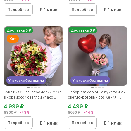
В 1 клик
В 1 клик
Подробнее
Подробнее
Доставка 0 Р
Доставка 0 Р
Букет из 35 альстромерий микс
Набор размер М+ с букетом 25
в корейской светлой упако...
светло-розовых роз Кения (...
4 999 ₽
4 499 ₽
8800 ₽
-43%
8050 ₽
-44%
В 1 клик
В 1 клик
Подробнее
Подробнее