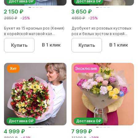
Доставка 0₽
Доставка 0₽
2 150 ₽
3 650 ₽
2850 ₽
-25%
4850 ₽
-25%
Букет из 15 красных роз (Кения)
Дуобукет из розовых кустовых
в корейской матовой кал...
роз и белых эустом в корей...
В 1 клик
В 1 клик
Купить
Купить
Доставка 0₽
Доставка 0₽
4 999 ₽
7 999 ₽
8800 ₽
-43%
11200 ₽
-29%