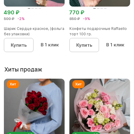
490 ₽
770 ₽
500 ₽
-2%
850 ₽
-9%
Шарик Сердце красное, (фольга
Конфеты подарочные Raffaello
без упаковки)
торт 100 гр.
В 1 клик
В 1 клик
Купить
Купить
Хиты продаж