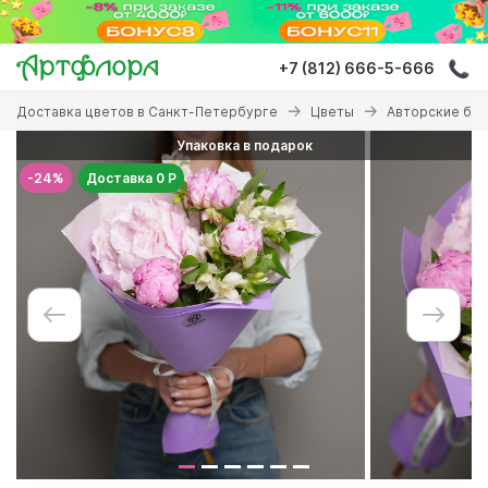
Перейти
к
основному
+7 (812) 666-5-666
содержанию
Вы
Доставка цветов в Санкт-Петербурге
Цветы
Авторские бу
здесь
Упаковка в подарок
-24%
Доставка 0 Р