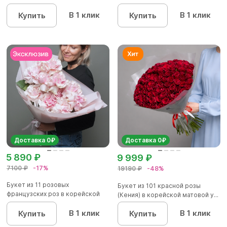
кустовых роз...
В 1 клик
В 1 клик
Купить
Купить
Доставка 0₽
Доставка 0₽
5 890 ₽
9 999 ₽
7100 ₽
-17%
19190 ₽
-48%
Букет из 11 розовых
Букет из 101 красной розы
французских роз в корейской
(Кения) в корейской матовой у...
упаковк...
В 1 клик
В 1 клик
Купить
Купить