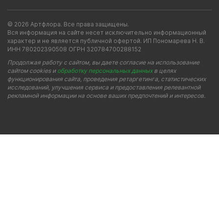
© 2026 Артфлора. Все права защищены.
Вся информация на сайте несет исключительно информационный
характер и не является публичной офертой. ИП Пономарева Н. В.
ИНН 780202390508 ОГРН 320784700288152
Продолжая работу с сайтом, вы даете согласие на использование
сайтом cookies и
обработку персональных данных
в целях
функционирования сайта, проведения ретаргетинга, статистических
исследований, улучшения сервиса и предоставления релевантной
рекламной информации на основе ваших предпочтений и интересов.