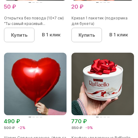
50 ₽
20 ₽
Открытка без повода (10*7 см)
Кризал 1 пакетик (подкормка
"Ты самый красивый...
для букета)
В 1 клик
В 1 клик
Купить
Купить
490 ₽
770 ₽
500 ₽
-2%
850 ₽
-9%
Шарик Сердце красное, (фольга
Конфеты подарочные Raffaello