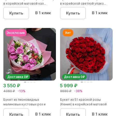
в корейской матовой кал...
в корейской светлой упако...
В 1 клик
В 1 клик
Купить
Купить
Доставка 0₽
Доставка 0₽
3 550 ₽
5 999 ₽
4060 ₽
-13%
9690 ₽
-38%
Букет из пионовидных
Букет из 51 красной розы
малиновых кустовых роз и
(Кения) в корейской матовой
альстроме...
уп...
В 1 клик
В 1 клик
Купить
Купить