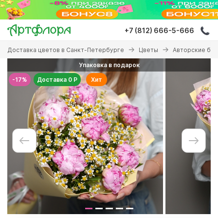
Перейти
к
основному
+7 (812) 666-5-666
содержанию
Вы
Доставка цветов в Санкт-Петербурге
Цветы
Авторские бу
здесь
Упаковка в подарок
-17%
Доставка 0 Р
Хит