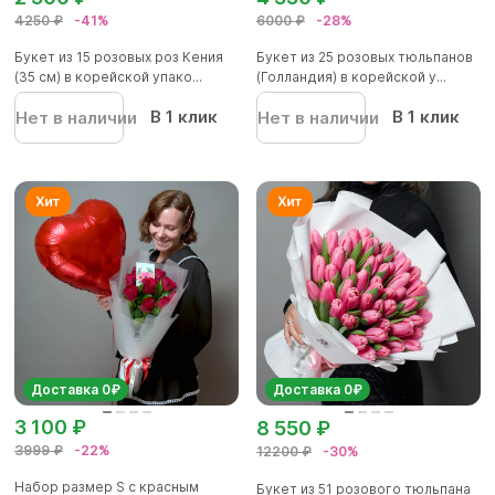
4250 ₽
-41%
6000 ₽
-28%
Букет из 15 розовых роз Кения
Букет из 25 розовых тюльпанов
(35 см) в корейской упако...
(Голландия) в корейской у...
В 1 клик
В 1 клик
Нет в наличии
Нет в наличии
Доставка 0₽
Доставка 0₽
3 100 ₽
8 550 ₽
3999 ₽
-22%
12200 ₽
-30%
Набор размер S с красным
Букет из 51 розового тюльпана