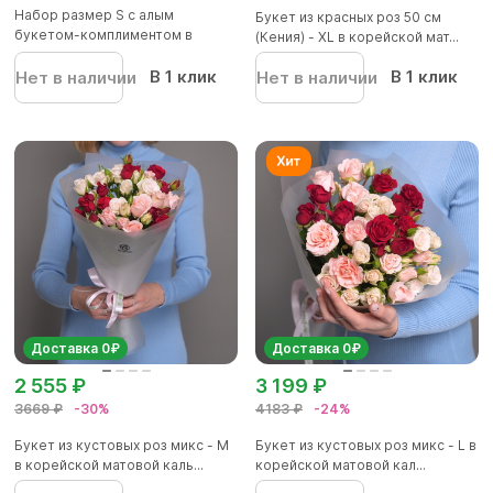
Набор размер S с алым
Букет из красных роз 50 см
букетом-комплиментом в
(Кения) - XL в корейской мат...
корейской...
В 1 клик
В 1 клик
Нет в наличии
Нет в наличии
Доставка 0₽
Доставка 0₽
2 555 ₽
3 199 ₽
3669 ₽
-30%
4183 ₽
-24%
Букет из кустовых роз микс - M
Букет из кустовых роз микс - L в
в корейской матовой каль...
корейской матовой кал...