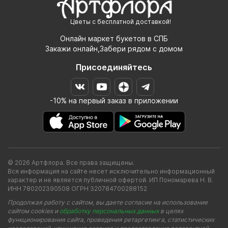
Цветы с бесплатной доставкой!
Онлайн маркет букетов в СПБ
Закажи онлайн,Забери рядом с домом
Присоединяйтесь
-10% на первый заказ в приложении
© 2026 Артфлора. Все права защищены.
Вся информация на сайте несет исключительно информационный
характер и не является публичной офертой. ИП Пономарева Н. В.
ИНН 780202390508 ОГРН 320784700288152
Продолжая работу с сайтом, вы даете согласие на использование
сайтом cookies и
обработку персональных данных
в целях
функционирования сайта, проведения ретаргетинга, статистических