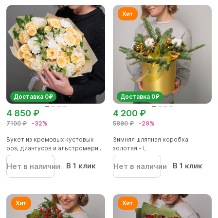
Доставка 0₽
Доставка 0₽
4 850 ₽
4 200 ₽
7100 ₽
-32%
5890 ₽
-29%
Букет из кремовых кустовых
Зимняя шляпная коробка
роз, диантусов и альстромери...
золотая - L
В 1 клик
В 1 клик
Нет в наличии
Нет в наличии