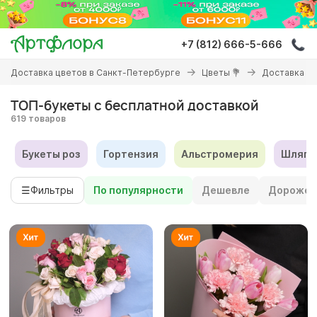
Перейти
к
основному
+7 (812) 666-5-666
содержанию
Вы
Доставка цветов в Санкт-Петербурге
Цветы 💐
Доставка цв
здесь
ТОП-букеты с бесплатной доставкой
619 товаров
Букеты роз
Гортензия
Альстромерия
Шляпн
☰
Фильтры
По популярности
Дешевле
Дороже