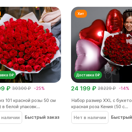
авка 0₽
Доставка 0₽
99 ₽
24 199 ₽
30300 ₽
-25%
28229 ₽
-14%
из 101 красной розы 50 см
Набор размер ХХL с букето
 в белой упаковк...
красная роза Кения (50 с...
Быстрый заказ
Быстрый
 наличии
Нет в наличии