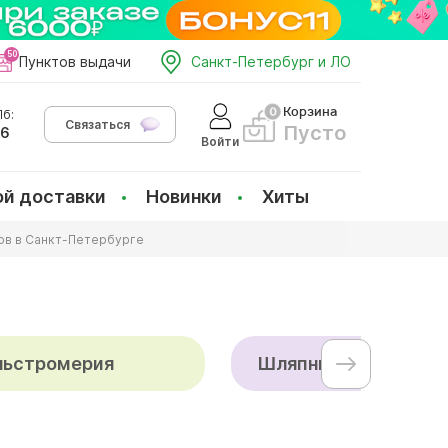
Пунктов выдачи
Санкт-Петербург и ЛО
Корзина
б:
Связаться
Пусто
66
Войти
ой доставки
Новинки
Хиты
ов в Санкт-Петербурге
льстромерия
Шляпные коробки с 