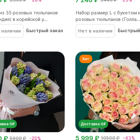
из 35 розовых тюльпанов
Набор размер L с букетом 
дия) в корейской у...
розовых тюльпанов (Голла..
Быстрый заказ
Быстрый
 наличии
Нет в наличии
авка 0₽
Доставка 0₽
5 999 ₽
0 ₽
10500 ₽
-43%
5900 ₽
-25%