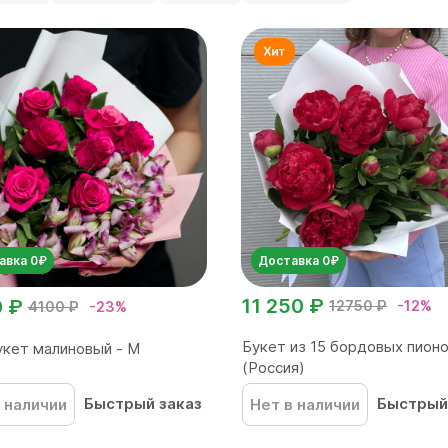
авка 0₽
Доставка 0₽
11 250 ₽
0 ₽
12750 ₽
-12%
4100 ₽
-23%
Букет из 15 бордовых пион
кет малиновый - М
(Россия)
Быстрый заказ
Быстрый
 наличии
Нет в наличии