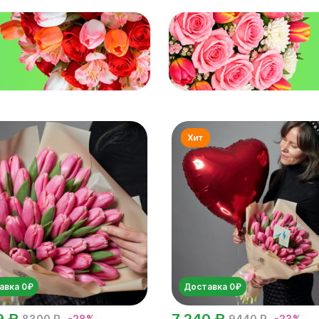
авка 0₽
Доставка 0₽
9 ₽
7 240 ₽
8300 ₽
-28%
9440 ₽
-23%