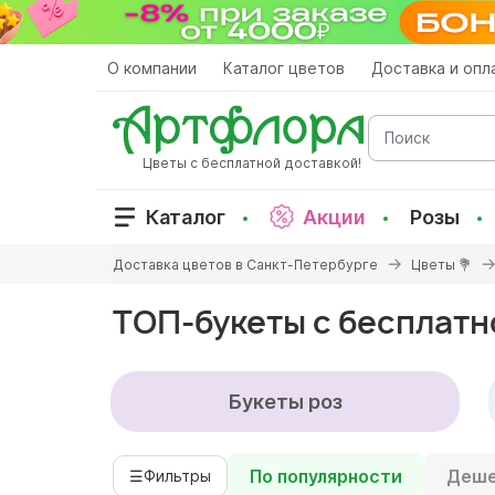
Перейти
к
основному
О компании
Каталог цветов
Доставка и опл
содержанию
Поиск
Цветы с бесплатной доставкой!
Каталог
Акции
Розы
Вы
Доставка цветов в Санкт-Петербурге
Цветы 💐
здесь
ТОП-букеты с бесплатн
Букеты роз
По популярности
Деше
☰
Фильтры