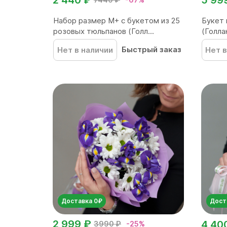
Набор размер М+ с букетом из 25
Букет 
розовых тюльпанов (Голл...
(Голлан
Быстрый заказ
Нет в наличии
Нет в
Доставка 0₽
Дост
2 999 ₽
4 40
3990 ₽
-25%