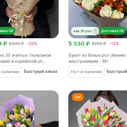
авка 0₽
Доставка 0₽
как 35 роз
9 ₽
5 530 ₽
8000 ₽
-25%
6295 ₽
-12%
из 35 желтых тюльпанов
Букет из белых роз (Кения) 
ндия) в корейской уп...
альстромерии - М+
Быстрый заказ
Быстрый
 наличии
Нет в наличии