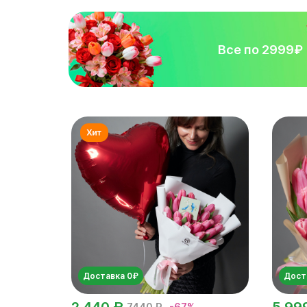
Все по 2999₽
Доставка 0₽
Дост
2 440 ₽
5 99
7440 ₽
-67%