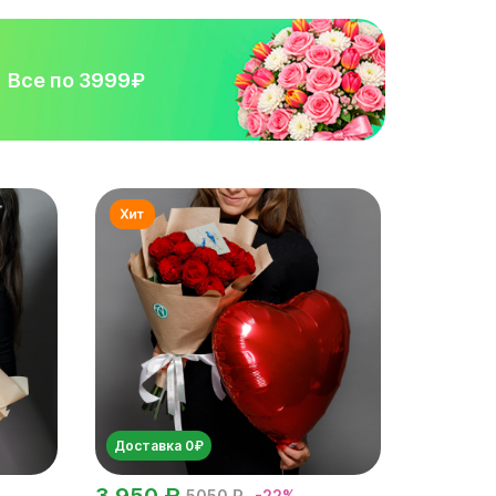
Все по 3999₽
Доставка 0₽
3 950 ₽
5050 ₽
-22%