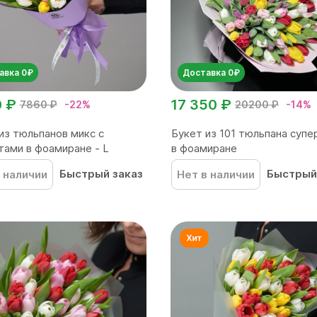
авка 0₽
Доставка 0₽
0 ₽
17 350 ₽
7860 ₽
-22%
20200 ₽
-14%
из тюльпанов микс с
Букет из 101 тюльпана супе
тами в фоамиране - L
в фоамиране
Быстрый заказ
Быстрый
 наличии
Нет в наличии