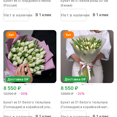
Букет из 51 бордового пиона
Букет из 51 белой розы 50 см
(Россия)
(Кения)
В 1 клик
В 1 клик
Нет в наличии
Нет в наличии
Доставка 0₽
Доставка 0₽
8 550 ₽
8 550 ₽
12200 ₽
-30%
12580 ₽
-32%
Букет из 51 белого тюльпана
Букет из 51 белого тюльпана
(Голландия) в корейской упа...
(Голландия) в корейской мат...
В 1 клик
В 1 клик
Нет в наличии
Нет в наличии