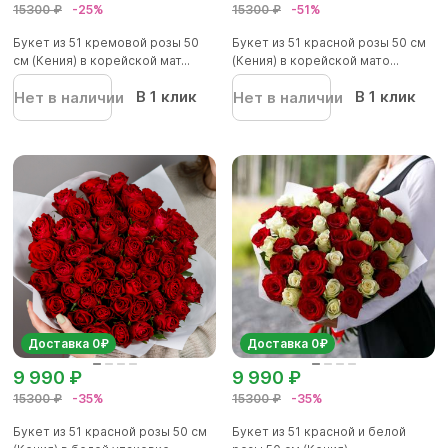
15300 ₽
-25%
15300 ₽
-51%
Букет из 51 кремовой розы 50
Букет из 51 красной розы 50 см
см (Кения) в корейской мат...
(Кения) в корейской мато...
В 1 клик
В 1 клик
Нет в наличии
Нет в наличии
Доставка 0₽
Доставка 0₽
9 990 ₽
9 990 ₽
15300 ₽
-35%
15300 ₽
-35%
Букет из 51 красной розы 50 см
Букет из 51 красной и белой