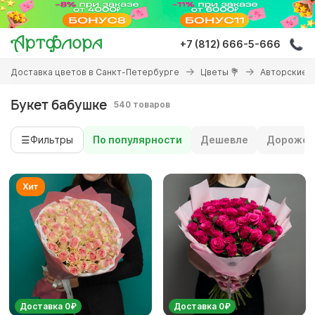
Перейти
к
основному
+7 (812) 666-5-666
содержанию
Вы
Доставка цветов в Санкт-Петербурге
Цветы 💐
Авторские 
здесь
Букет бабушке
540 товаров
☰
Фильтры
По популярности
Дешевле
Дороже
Доставка 0₽
Доставка 0₽