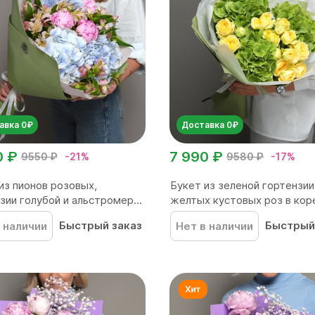
авка 0₽
Доставка 0₽
0 ₽
7 990 ₽
9550 ₽
-21%
9580 ₽
-17%
из пионов розовых,
Букет из зеленой гортензии
зии голубой и альстромер...
желтых кустовых роз в коре
Быстрый заказ
Быстрый
 наличии
Нет в наличии