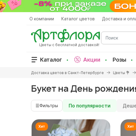
Перейти
к
основному
О компании
Каталог цветов
Доставка и опл
содержанию
Поиск
Цветы с бесплатной доставкой!
Каталог
Акции
Розы
Вы
Доставка цветов в Санкт-Петербурге
Цветы 💐
здесь
Букет на День рождения
По популярности
Деше
☰
Фильтры