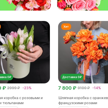
авка 0₽
Доставка 0₽
0 ₽
7 800 ₽
2999 ₽
-23%
9100 ₽
-14%
я коробка с розовыми и
Шляпная коробка с оранже
и тюльпанами
французскими розами