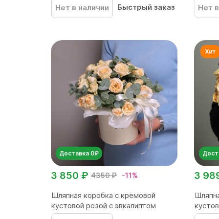
Быстрый заказ
Нет в наличии
Нет в
Доставка 0₽
Дост
3 850 ₽
3 98
4350 ₽
-11%
Шляпная коробка с кремовой
Шляпна
кустовой розой с эвкалиптом
кустов