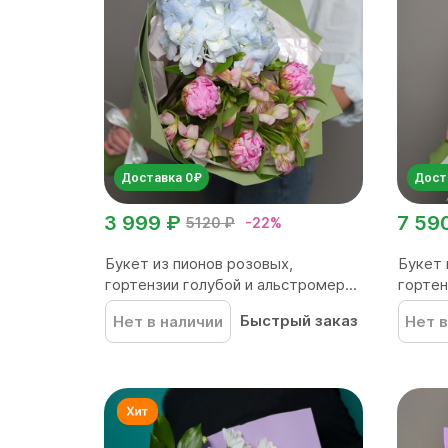
Доставка 0₽
Дост
3 999 ₽
7 59
5120 ₽
-22%
Букет из пионов розовых,
Букет 
гортензии голубой и альстромер...
гортен
Быстрый заказ
Нет в наличии
Нет в