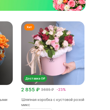
Доставка 0₽
2 855 ₽
3685 ₽
-23%
выми
Шляпная коробка с кустовой розой
микс