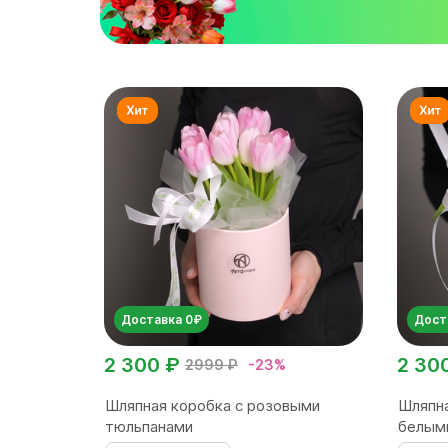
Доставка 0₽
Дост
2 300 ₽
2 30
2999 ₽
-23%
Шляпная коробка с розовыми
Шляпна
тюльпанами
белым