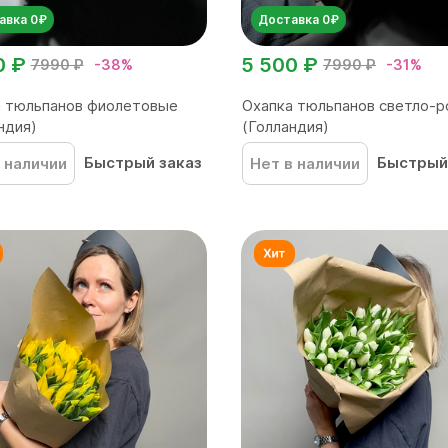
авка 0₽
Доставка 0₽
0 ₽
5 500 ₽
7990 ₽
-38%
7990 ₽
-31%
а тюльпанов фиолетовые
Охапка тюльпанов светло-
ндия)
(Голландия)
Быстрый заказ
Быстрый
 наличии
Нет в наличии