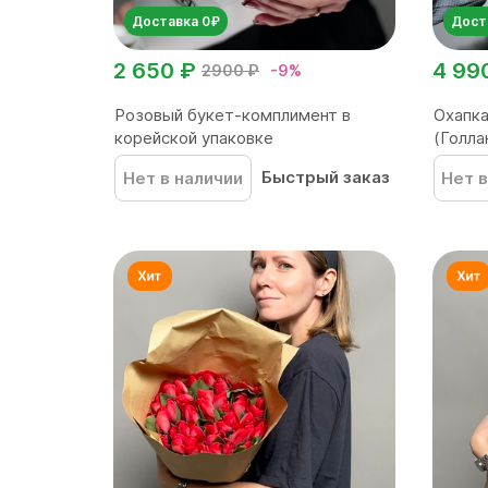
Доставка 0₽
Дост
2 650 ₽
4 99
2900 ₽
-9%
Розовый букет-комплимент в
Охапк
корейской упаковке
(Голла
Быстрый заказ
Нет в наличии
Нет в