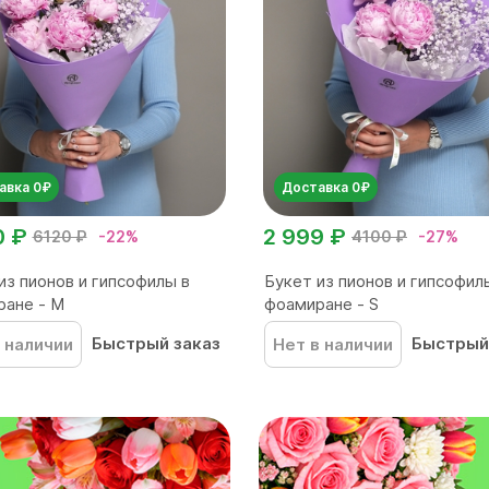
авка 0₽
Доставка 0₽
0 ₽
2 999 ₽
6120 ₽
-22%
4100 ₽
-27%
из пионов и гипсофилы в
Букет из пионов и гипсофил
ане - M
фоамиране - S
Быстрый заказ
Быстрый
 наличии
Нет в наличии