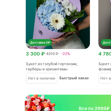
Доставка 0₽
Дост
3 300 ₽
4 78
4210 ₽
-22%
Букет из голубой гортензии,
Букет 
герберы и хризантемы
фоамир
Быстрый заказ
Нет в наличии
Нет в
Все по 2999₽