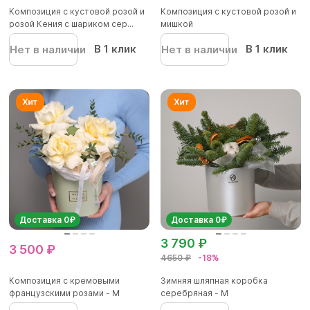
Композиция с кустовой розой и
Композиция с кустовой розой и
розой Кения с шариком сер...
мишкой
В 1 клик
В 1 клик
Нет в наличии
Нет в наличии
Доставка 0₽
Доставка 0₽
3 790 ₽
3 500 ₽
4650 ₽
-18%
Композиция с кремовыми
Зимняя шляпная коробка
французскими розами - M
серебряная - М