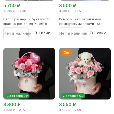
5 750 ₽
3 500 ₽
11050 ₽
-48%
4956 ₽
-29%
Набор размер L с букетом 35
Композиция с малиновыми
красных роз Кения (50 см) в...
французскими розами - M
В 1 клик
В 1 клик
Нет в наличии
Нет в наличии
Доставка 0₽
Доставка 0₽
3 800 ₽
3 550 ₽
4800 ₽
-21%
4700 ₽
-24%