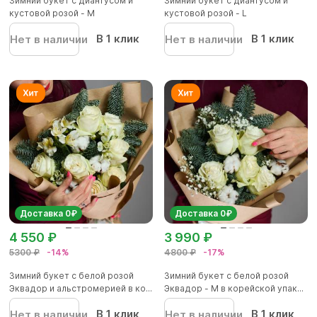
Зимний букет с диантусом и
Зимний букет с диантусом и
кустовой розой - M
кустовой розой - L
В 1 клик
В 1 клик
Нет в наличии
Нет в наличии
Доставка 0₽
Доставка 0₽
4 550 ₽
3 990 ₽
5300 ₽
-14%
4800 ₽
-17%
Зимний букет с белой розой
Зимний букет с белой розой
Эквадор и альстромерией в ко...
Эквадор - М в корейской упак...
В 1 клик
В 1 клик
Нет в наличии
Нет в наличии