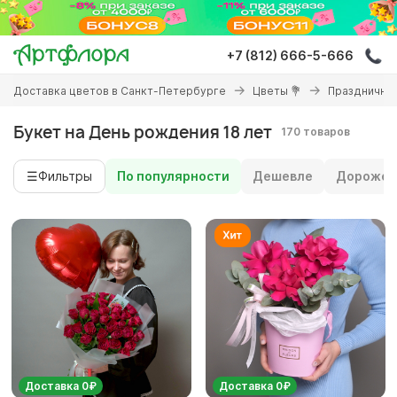
Перейти
к
основному
+7 (812) 666-5-666
содержанию
Вы
Доставка цветов в Санкт-Петербурге
Цветы 💐
Праздничны
здесь
Букет на День рождения 18 лет
170 товаров
☰
Фильтры
По популярности
Дешевле
Дороже
Доставка 0₽
Доставка 0₽