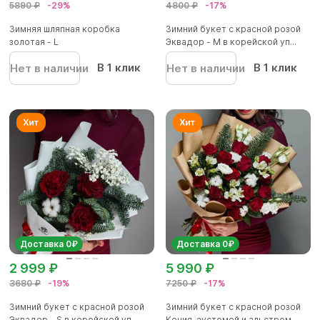
5890 ₽
-29%
4800 ₽
-17%
Зимняя шляпная коробка
Зимний букет с красной розой
золотая - L
Эквадор - М в корейской уп...
В 1 клик
В 1 клик
Нет в наличии
Нет в наличии
Доставка 0₽
Доставка 0₽
2 999 ₽
5 990 ₽
3680 ₽
-19%
7250 ₽
-17%
Зимний букет с красной розой
Зимний букет с красной розой
Эквадор - S в корейской уп...
Кения, эустомой и альстром...