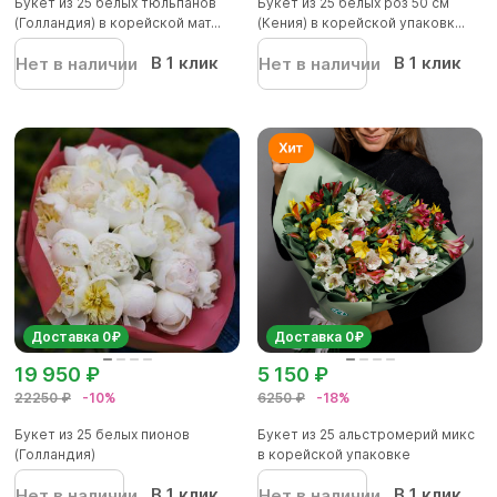
Букет из 25 белых тюльпанов
Букет из 25 белых роз 50 см
(Голландия) в корейской мат...
(Кения) в корейской упаковк...
В 1 клик
В 1 клик
Нет в наличии
Нет в наличии
Доставка 0₽
Доставка 0₽
19 950 ₽
5 150 ₽
22250 ₽
-10%
6250 ₽
-18%
Букет из 25 белых пионов
Букет из 25 альстромерий микс
(Голландия)
в корейской упаковке
В 1 клик
В 1 клик
Нет в наличии
Нет в наличии