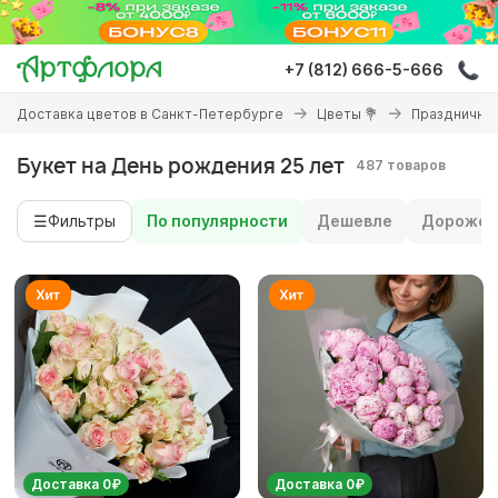
Перейти
к
основному
+7 (812) 666-5-666
содержанию
Вы
Доставка цветов в Санкт-Петербурге
Цветы 💐
Праздничны
здесь
Букет на День рождения 25 лет
487 товаров
☰
Фильтры
По популярности
Дешевле
Дороже
Доставка 0₽
Доставка 0₽