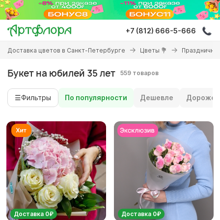
Перейти
к
основному
+7 (812) 666-5-666
содержанию
Вы
Доставка цветов в Санкт-Петербурге
Цветы 💐
Праздничны
здесь
Букет на юбилей 35 лет
559 товаров
☰
Фильтры
По популярности
Дешевле
Дороже
Доставка 0₽
Доставка 0₽