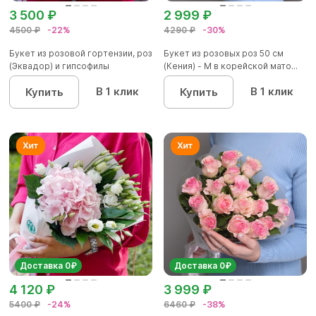
3 500 ₽
2 999 ₽
4500 ₽
-22%
4290 ₽
-30%
Букет из розовой гортензии, роз
Букет из розовых роз 50 см
(Эквадор) и гипсофилы
(Кения) - M в корейской мато...
В 1 клик
В 1 клик
Купить
Купить
Доставка 0₽
Доставка 0₽
4 120 ₽
3 999 ₽
5400 ₽
-24%
6460 ₽
-38%