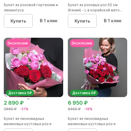
Букет из розовой гортензии и
Букет из розовых роз 50 см
лизиантуса
(Кения) - L в корейской мато...
В 1 клик
В 1 клик
Купить
Купить
Доставка 0₽
Доставка 0₽
2 890 ₽
6 950 ₽
3680 ₽
-21%
8450 ₽
-18%
Букет из пионовидных
Букет из пионовидных
малиновых кустовых роз и
малиновых кустовых роз и
красных р...
красных р...