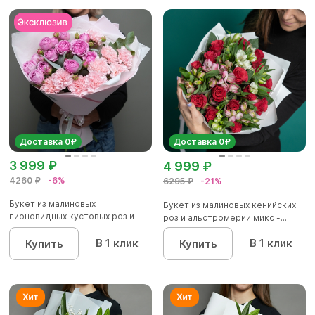
Доставка 0₽
Доставка 0₽
3 999 ₽
4 999 ₽
4260 ₽
-6%
6295 ₽
-21%
Букет из малиновых
Букет из малиновых кенийских
пионовидных кустовых роз и
роз и альстромерии микс -...
розовых д...
В 1 клик
В 1 клик
Купить
Купить