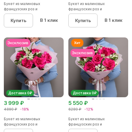
Букет из малиновых
Букет из малиновых
французских роз и
французских роз и
альстромерии - М
альстромерии - S в...
В 1 клик
В 1 клик
Купить
Купить
Доставка 0₽
Доставка 0₽
3 999 ₽
5 550 ₽
4890 ₽
-18%
6280 ₽
-12%
Букет из малиновых
Букет из малиновых
французских роз и
французских роз и
альстромерии - M в...
альстромерии - L в...