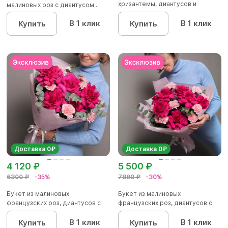
хризантемы, диантусов и
малиновых роз с диантусом...
альстромер...
В 1 клик
В 1 клик
Купить
Купить
Доставка 0₽
Доставка 0₽
4 120 ₽
5 500 ₽
6300 ₽
-35%
7890 ₽
-30%
Букет из малиновых
Букет из малиновых
французских роз, диантусов с
французских роз, диантусов с
эвкалип...
эвкалип...
В 1 клик
В 1 клик
Купить
Купить