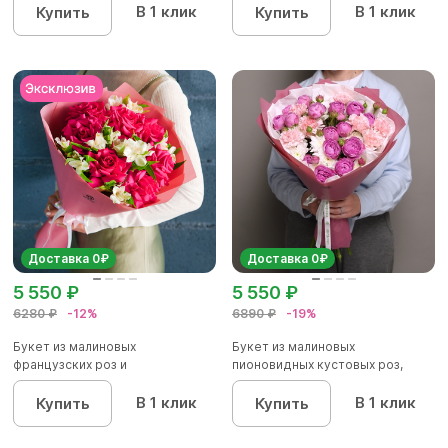
В 1 клик
В 1 клик
Купить
Купить
Доставка 0₽
Доставка 0₽
5 550 ₽
5 550 ₽
6280 ₽
-12%
6890 ₽
-19%
Букет из малиновых
Букет из малиновых
французских роз и
пионовидных кустовых роз,
альстромерии - L
хризантемы...
В 1 клик
В 1 клик
Купить
Купить