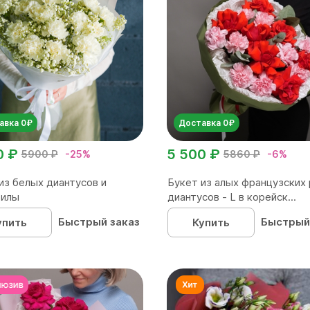
авка 0₽
Доставка 0₽
0 ₽
5 500 ₽
5900 ₽
-25%
5860 ₽
-6%
из белых диантусов и
Букет из алых французских 
филы
диантусов - L в корейск...
Быстрый заказ
Быстрый
упить
Купить