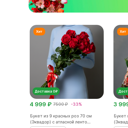
Доставка 0₽
Дост
4 999 ₽
3 99
7500 ₽
-33%
Букет из 9 красных роз 70 см
Букет 
(Эквадор) с атласной ленто...
(Эквад