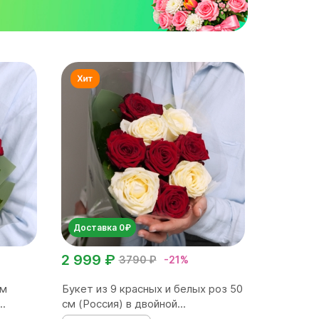
Доставка 0₽
2 999 ₽
3790 ₽
-21%
см
Букет из 9 красных и белых роз 50
..
см (Россия) в двойной...