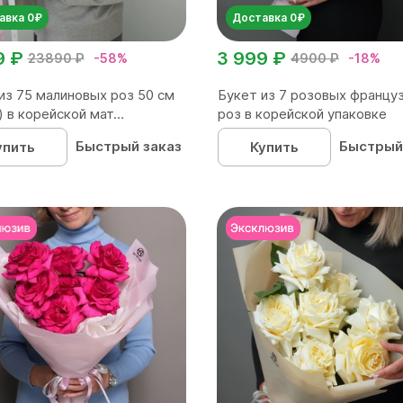
авка 0₽
Доставка 0₽
9 ₽
3 999 ₽
23890 ₽
-58%
4900 ₽
-18%
из 75 малиновых роз 50 см
Букет из 7 розовых францу
) в корейской мат...
роз в корейской упаковке
Быстрый заказ
Быстрый
упить
Купить