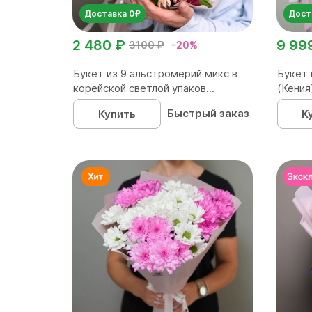
Доставка 0₽
Дост
2 480 ₽
9 99
3100 ₽
-20%
Букет из 9 альстромерий микс в
Букет 
корейской светлой упаков...
(Кения
Быстрый заказ
Купить
К