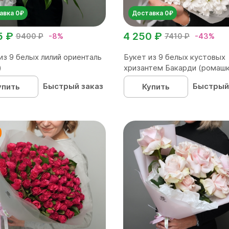
авка 0₽
Доставка 0₽
5 ₽
4 250 ₽
9400 ₽
-8%
7410 ₽
-43%
из 9 белых лилий ориенталь
Букет из 9 белых кустовых
)
хризантем Бакарди (ромашка
Быстрый заказ
Быстрый
упить
Купить