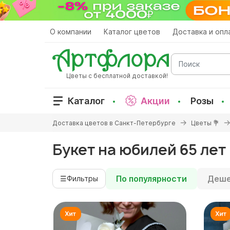
Перейти
к
основному
О компании
Каталог цветов
Доставка и опл
содержанию
Поиск
Цветы с бесплатной доставкой!
Каталог
Акции
Розы
Вы
Доставка цветов в Санкт-Петербурге
Цветы 💐
здесь
Букет на юбилей 65 лет
По популярности
Деше
☰
Фильтры