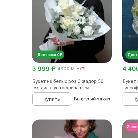
Доставка 0₽
Дост
3 999 ₽
4 40
4300 ₽
-7%
Букет из белых роз Эквадор 50
Букет 
см, диантуса и хризантем...
гипсо
Быстрый заказ
Купить
К