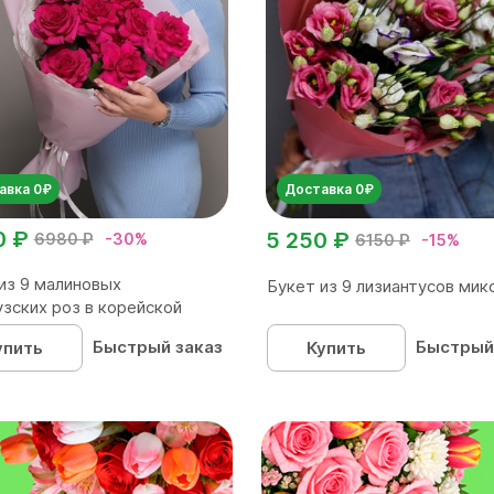
авка 0₽
Доставка 0₽
0 ₽
5 250 ₽
6980 ₽
-30%
6150 ₽
-15%
из 9 малиновых
Букет из 9 лизиантусов мик
зских роз в корейской
..
Быстрый заказ
Быстрый
упить
Купить