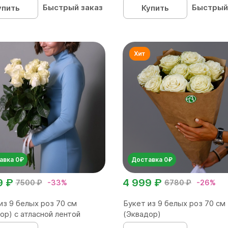
Быстрый заказ
Быстрый
упить
Купить
авка 0₽
Доставка 0₽
9 ₽
4 999 ₽
7500 ₽
-33%
6780 ₽
-26%
из 9 белых роз 70 см
Букет из 9 белых роз 70 см
ор) с атласной лентой
(Эквадор)