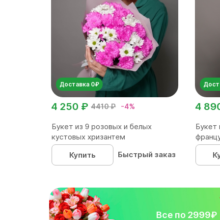
Доставка 0₽
Дост
4 250 ₽
4 89
4410 ₽
-4%
Букет из 9 розовых и белых
Букет 
кустовых хризантем
францу
упаков.
Быстрый заказ
Купить
К
Все по 2999₽