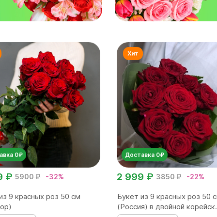
авка 0₽
Доставка 0₽
9 ₽
2 999 ₽
5900 ₽
-32%
3850 ₽
-22%
из 9 красных роз 50 см
Букет из 9 красных роз 50 
ор)
(Россия) в двойной корейск.