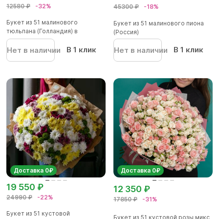
12580 ₽
-32%
45300 ₽
-18%
Букет из 51 малинового
Букет из 51 малинового пиона
тюльпана (Голландия) в
(Россия)
корейской...
В 1 клик
В 1 клик
Нет в наличии
Нет в наличии
Доставка 0₽
Доставка 0₽
19 550 ₽
12 350 ₽
24990 ₽
-22%
17850 ₽
-31%
Букет из 51 кустовой
Букет из 51 кустовой розы микс