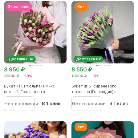
Доставка 0₽
Доставка 0₽
8 950 ₽
8 550 ₽
12580 ₽
-29%
10200 ₽
-16%
Букет из 51 тюльпана микс
Букет из 51 сиреневого
нежный (Голландия) в
тюльпана (Голландия) в
фоамиран...
корейской...
В 1 клик
В 1 клик
Нет в наличии
Нет в наличии