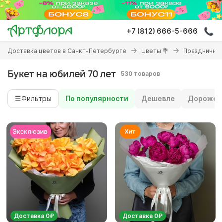
Перейти
к
основному
+7 (812) 666-5-666
содержанию
Вы
Доставка цветов в Санкт-Петербурге
Цветы 💐
Праздничны
здесь
Букет на юбилей 70 лет
530 товаров
☰
Фильтры
По популярности
Дешевле
Дороже
Доставка 0₽
Доставка 0₽