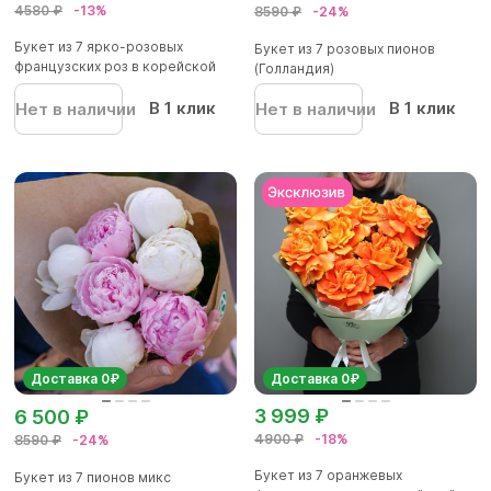
4580 ₽
-13%
8590 ₽
-24%
Букет из 7 ярко-розовых
Букет из 7 розовых пионов
французских роз в корейской
(Голландия)
упа...
В 1 клик
В 1 клик
Нет в наличии
Нет в наличии
Доставка 0₽
Доставка 0₽
3 999 ₽
6 500 ₽
4900 ₽
-18%
8590 ₽
-24%
Букет из 7 оранжевых
Букет из 7 пионов микс