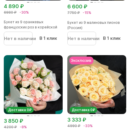
4 890 ₽
6 600 ₽
6980 ₽
-30%
7750 ₽
-15%
Букет из 9 оранжевых
Букет из 9 малиновых пионов
французских роз в корейской
(Россия)
упаков...
В 1 клик
В 1 клик
Нет в наличии
Нет в наличии
Доставка 0₽
Доставка 0₽
3 333 ₽
3 850 ₽
4990 ₽
-33%
4200 ₽
-8%