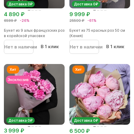
Доставка 0₽
Доставка 0₽
4 890 ₽
9 999 ₽
6599 ₽
-26%
25500 ₽
-61%
Букет из 9 алых французских роз
Букет из 75 красных роз 50 см
в корейской упаковке
(Кения)
В 1 клик
В 1 клик
Нет в наличии
Нет в наличии
Доставка 0₽
Доставка 0₽
3 999 ₽
6 500 ₽