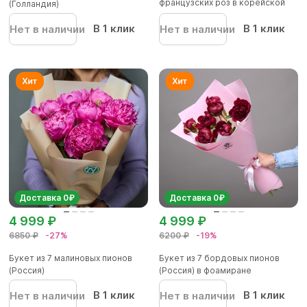
французских роз в корейской
(Голландия)
упаков...
В 1 клик
В 1 клик
Нет в наличии
Нет в наличии
Доставка 0₽
Доставка 0₽
4 999 ₽
4 999 ₽
6850 ₽
-27%
6200 ₽
-19%
Букет из 7 малиновых пионов
Букет из 7 бордовых пионов
(Россия)
(Россия) в фоамиране
В 1 клик
В 1 клик
Нет в наличии
Нет в наличии