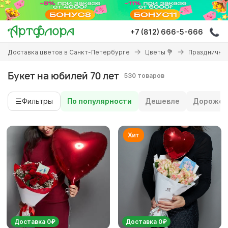
Перейти
к
основному
+7 (812) 666-5-666
содержанию
Вы
Доставка цветов в Санкт-Петербурге
Цветы 💐
Праздничны
здесь
Букет на юбилей 70 лет
530 товаров
☰
Фильтры
По популярности
Дешевле
Дороже
Доставка 0₽
Доставка 0₽