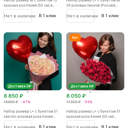
Набор размер M с букетом 15
Набор размер L+ с букетом из
красных роз Кения (50 см) в...
35 розовых пионов (Россия)...
В 1 клик
В 1 клик
Нет в наличии
Нет в наличии
Доставка 0₽
Доставка 0₽
8 850 ₽
8 050 ₽
16800 ₽
-47%
17300 ₽
-53%
Набор размер L+ с букетом 51
Набор размер L+ с букетом 51
светло-розовая роза Кения...
красная роза Кения (50 см)...
В 1 клик
В 1 клик
Нет в наличии
Нет в наличии