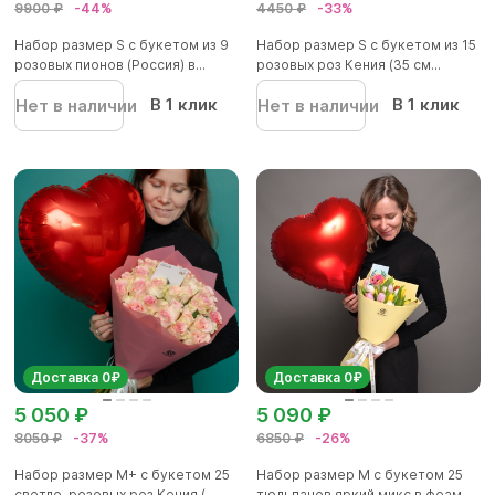
9900 ₽
-44%
4450 ₽
-33%
Набор размер S с букетом из 9
Набор размер S с букетом из 15
розовых пионов (Россия) в...
розовых роз Кения (35 см...
В 1 клик
В 1 клик
Нет в наличии
Нет в наличии
Доставка 0₽
Доставка 0₽
5 050 ₽
5 090 ₽
8050 ₽
-37%
6850 ₽
-26%
Набор размер M+ с букетом 25
Набор размер M с букетом 25
светло-розовых роз Кения (...
тюльпанов яркий микс в фоам...