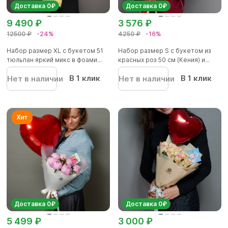
Доставка 0₽
Доставка 0₽
9 490 ₽
3 576 ₽
12500 ₽
-24%
4250 ₽
-16%
Набор размер XL с букетом 51
Набор размер S с букетом из
тюльпан яркий микс в фоами...
красных роз 50 см (Кения) и...
В 1 клик
В 1 клик
Нет в наличии
Нет в наличии
Доставка 0₽
Доставка 0₽
5 499 ₽
3 000 ₽