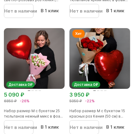
В 1 клик
В 1 клик
Нет в наличии
Нет в наличии
Доставка 0₽
Доставка 0₽
5 090 ₽
3 950 ₽
6850 ₽
-26%
5050 ₽
-22%
Набор размер M с букетом 25
Набор размер M с букетом 15
тюльпанов нежный микс в фоа...
красных роз Кения (50 см) в...
В 1 клик
В 1 клик
Нет в наличии
Нет в наличии