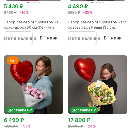
5 430 ₽
4 490 ₽
6450 ₽
-16%
5950 ₽
-25%
Набор размер М с букетом из
Набор размер М с букетом из 25
красных роз 50 см (Кения) и...
розовых роз Кения (35 см...
В 1 клик
В 1 клик
Нет в наличии
Нет в наличии
Доставка 0₽
Доставка 0₽
6 499 ₽
17 890 ₽
13700 ₽
-53%
23600 ₽
-24%