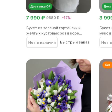
Доставка 0₽
Дост
7 990 ₽
3 99
9580 ₽
-17%
Букет из зеленой гортензии и
Букет 
желтых кустовых роз в коре...
микс в
Быстрый заказ
Нет в наличии
Нет в