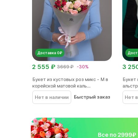
Доставка 0₽
Дост
2 555 ₽
3 25
3669 ₽
-30%
Букет из кустовых роз микс - M в
Букет 
корейской матовой каль...
альст
Быстрый заказ
Нет в наличии
Нет в
Все по 2999₽