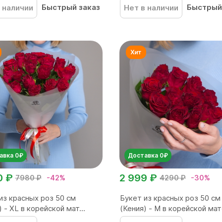
Быстрый заказ
Быстрый
 наличии
Нет в наличии
авка 0₽
Доставка 0₽
0 ₽
2 999 ₽
7980 ₽
-42%
4290 ₽
-30%
из красных роз 50 см
Букет из красных роз 50 см
 - XL в корейской мат...
(Кения) - M в корейской мато