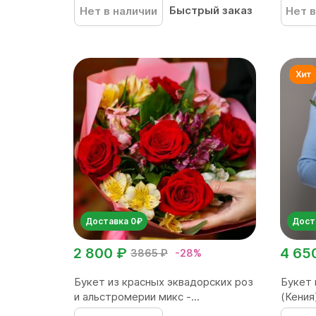
Быстрый заказ
Нет в наличии
Нет в
Доставка 0₽
Дост
2 800 ₽
4 65
3865 ₽
-28%
Букет из красных эквадорских роз
Букет 
и альстромерии микс -...
(Кения)