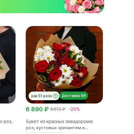
Доставка 0₽
как 51 роза
6 890 ₽
8613 ₽
-20%
х роз,
Букет из красных эквадорских
роз, кустовых хризантем и...