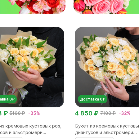
авка 0₽
Доставка 0₽
3 ₽
4 850 ₽
5100 ₽
-35%
7100 ₽
-32%
из кремовых кустовых роз,
Букет из кремовых кустовы
сов и альстромери...
диантусов и альстромери...