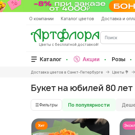
Перейти
к
основному
О компании
Каталог цветов
Доставка и опл
содержанию
Поиск
Цветы с бесплатной доставкой!
Каталог
Акции
Розы
Вы
Доставка цветов в Санкт-Петербурге
Цветы 💐
здесь
Букет на юбилей 80 лет
По популярности
Деше
☰
Фильтры