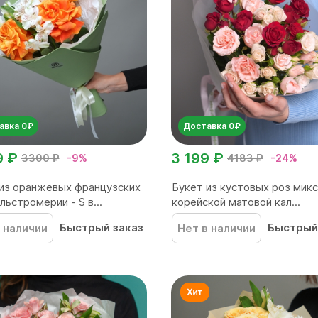
авка 0₽
Доставка 0₽
9 ₽
3 199 ₽
3300 ₽
-9%
4183 ₽
-24%
из оранжевых французских
Букет из кустовых роз микс 
льстромерии - S в...
корейской матовой кал...
Быстрый заказ
Быстрый
 наличии
Нет в наличии