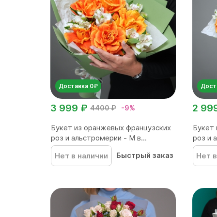
Доставка 0₽
Дост
3 999 ₽
2 99
4400 ₽
-9%
Букет из оранжевых французских
Букет 
роз и альстромерии - М в...
роз и а
Быстрый заказ
Нет в наличии
Нет в