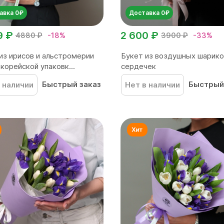
авка 0₽
Доставка 0₽
9 ₽
2 600 ₽
4880 ₽
-18%
3900 ₽
-33%
из ирисов и альстромерии
Букет из воздушных шарико
 корейской упаковк...
сердечек
Быстрый заказ
Быстрый
 наличии
Нет в наличии