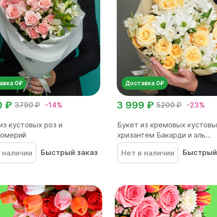
авка 0₽
Доставка 0₽
0 ₽
3 999 ₽
3790 ₽
-14%
5200 ₽
-23%
из кустовых роз и
Букет из кремовых кустовы
ромерий
хризантем Бакарди и аль...
Быстрый заказ
Быстрый
 наличии
Нет в наличии