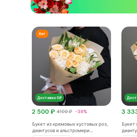
Доставка 0₽
Дост
2 500 ₽
3 33
4100 ₽
-39%
Букет из кремовых кустовых роз,
Букет 
диантусов и альстромери...
дианту