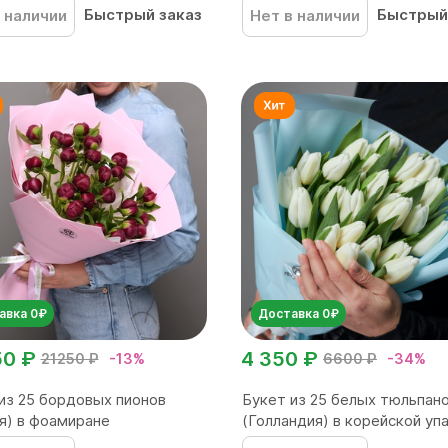
Быстрый заказ
Быстрый
 наличии
Нет в наличии
авка 0₽
Доставка 0₽
50 ₽
4 350 ₽
21250 ₽
-13%
6600 ₽
-34%
из 25 бордовых пионов
Букет из 25 белых тюльпан
я) в фоамиране
(Голландия) в корейской упа.