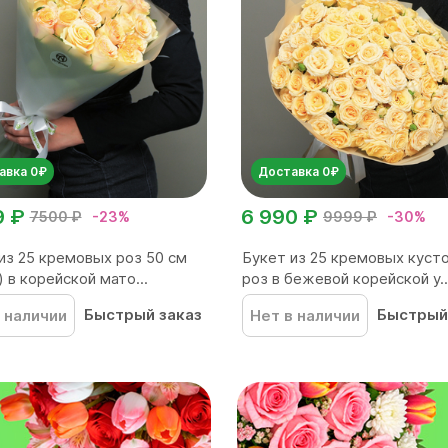
авка 0₽
Доставка 0₽
9 ₽
6 990 ₽
7500 ₽
-23%
9999 ₽
-30%
из 25 кремовых роз 50 см
Букет из 25 кремовых куст
) в корейской мато...
роз в бежевой корейской у..
Быстрый заказ
Быстрый
 наличии
Нет в наличии