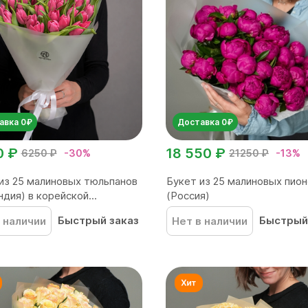
авка 0₽
Доставка 0₽
0 ₽
18 550 ₽
6250 ₽
-30%
21250 ₽
-13%
из 25 малиновых тюльпанов
Букет из 25 малиновых пио
ндия) в корейской...
(Россия)
Быстрый заказ
Быстрый
 наличии
Нет в наличии