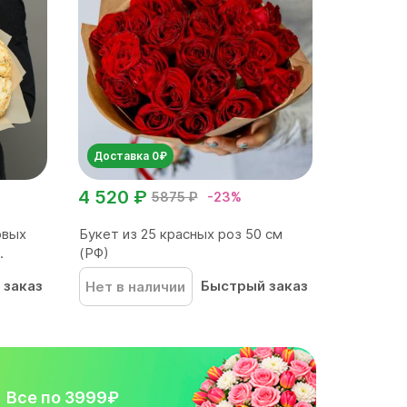
Доставка 0₽
4 520 ₽
5875 ₽
-23%
овых
Букет из 25 красных роз 50 см
.
(РФ)
 заказ
Быстрый заказ
Нет в наличии
Все по 3999₽