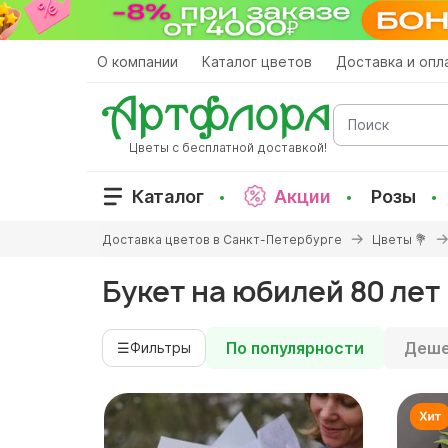
Перейти
к
основному
О компании
Каталог цветов
Доставка и опл
содержанию
Поиск
Цветы с бесплатной доставкой!
Каталог
Акции
Розы
Вы
Доставка цветов в Санкт-Петербурге
Цветы 💐
здесь
Букет на юбилей 80 лет
По популярности
Деше
☰
Фильтры