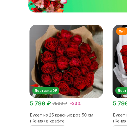
Доставка 0₽
Дост
5 799 ₽
5 79
7500 ₽
-23%
Букет из 25 красных роз 50 см
Букет 
(Кения) в крафте
(Кения