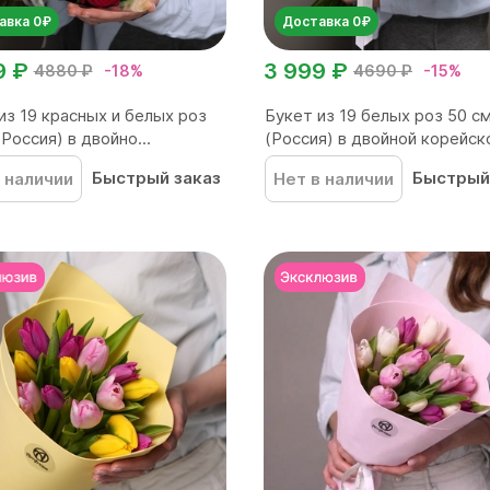
авка 0₽
Доставка 0₽
9 ₽
3 999 ₽
4880 ₽
-18%
4690 ₽
-15%
из 19 красных и белых роз
Букет из 19 белых роз 50 с
(Россия) в двойно...
(Россия) в двойной корейско
Быстрый заказ
Быстрый
 наличии
Нет в наличии