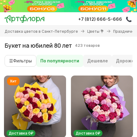
Перейти
к
основному
+7 (812) 666-5-666
содержанию
Вы
Доставка цветов в Санкт-Петербурге
Цветы 💐
Праздничны
здесь
Букет на юбилей 80 лет
423 товаров
☰
Фильтры
По популярности
Дешевле
Дороже
Доставка 0₽
Доставка 0₽