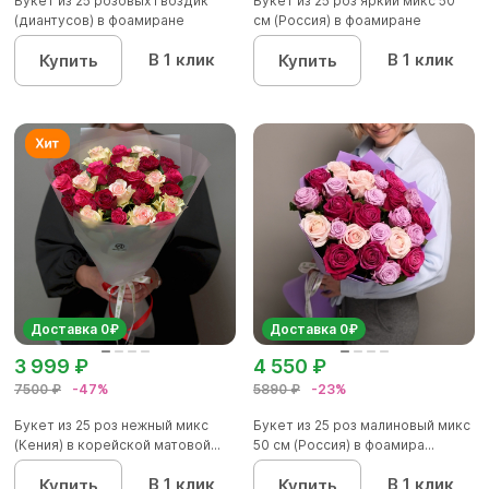
Букет из 25 розовых гвоздик
Букет из 25 роз яркий микс 50
(диантусов) в фоамиране
см (Россия) в фоамиране
В 1 клик
В 1 клик
Купить
Купить
Доставка 0₽
Доставка 0₽
3 999 ₽
4 550 ₽
7500 ₽
-47%
5890 ₽
-23%
Букет из 25 роз нежный микс
Букет из 25 роз малиновый микс
(Кения) в корейской матовой...
50 см (Россия) в фоамира...
В 1 клик
В 1 клик
Купить
Купить