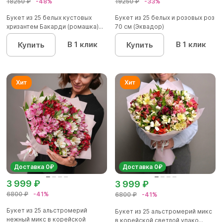
18250 ₽
-48%
19250 ₽
-33%
Букет из 25 белых кустовых
Букет из 25 белых и розовых роз
хризантем Бакарди (ромашка)...
70 см (Эквадор)
В 1 клик
В 1 клик
Купить
Купить
Доставка 0₽
Доставка 0₽
3 999 ₽
3 999 ₽
6800 ₽
-41%
6800 ₽
-41%
Букет из 25 альстромерий
Букет из 25 альстромерий микс
нежный микс в корейской
в корейской светлой упако...