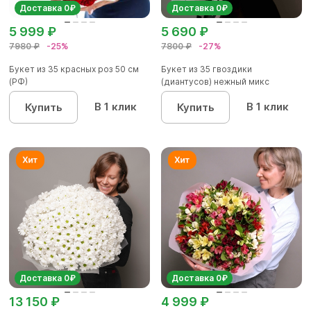
Доставка 0₽
Доставка 0₽
5 999 ₽
5 690 ₽
7980 ₽
-25%
7800 ₽
-27%
Букет из 35 красных роз 50 см
Букет из 35 гвоздики
(РФ)
(диантусов) нежный микс
В 1 клик
В 1 клик
Купить
Купить
Доставка 0₽
Доставка 0₽
13 150 ₽
4 999 ₽