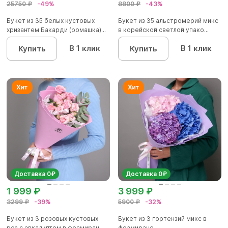
25750 ₽
-49%
8800 ₽
-43%
Букет из 35 белых кустовых
Букет из 35 альстромерий микс
хризантем Бакарди (ромашка)...
в корейской светлой упако...
В 1 клик
В 1 клик
Купить
Купить
Доставка 0₽
Доставка 0₽
1 999 ₽
3 999 ₽
3299 ₽
-39%
5900 ₽
-32%
Букет из 3 розовых кустовых
Букет из 3 гортензий микс в
роз с эвкалиптом в фоамиран...
фоамиране