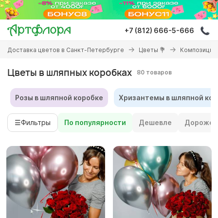
Перейти
к
основному
+7 (812) 666-5-666
содержанию
Вы
Доставка цветов в Санкт-Петербурге
Цветы 💐
Композиции 
здесь
Цветы в шляпных коробках
80 товаров
Розы в шляпной коробке
Хризантемы в шляпной кор
☰
Фильтры
По популярности
Дешевле
Дороже