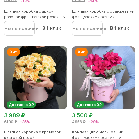
3050 ₽
-18%
9100 ₽
-14%
Шляпная коробка с ярко-
Шляпная коробка с оранжевыми
розовой французской розой - S
французскими розами
В 1 клик
В 1 клик
Нет в наличии
Нет в наличии
Доставка 0₽
Доставка 0₽
3 989 ₽
3 500 ₽
6100 ₽
-35%
4956 ₽
-29%
Шляпная коробка с кремовой
Композиция с малиновыми
кустовой розой
французскими розами - M