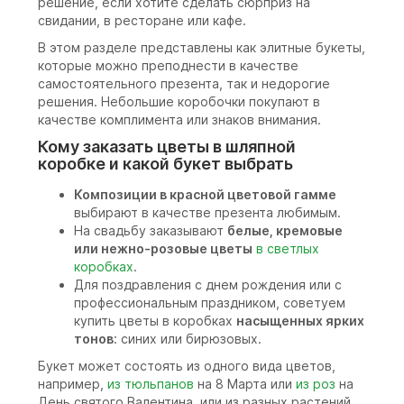
решение, если хотите сделать сюрприз на
свидании, в ресторане или кафе.
В этом разделе представлены как элитные букеты,
которые можно преподнести в качестве
самостоятельного презента, так и недорогие
решения. Небольшие коробочки покупают в
качестве комплимента или знаков внимания.
Кому заказать цветы в шляпной
коробке и какой букет выбрать
Композиции в красной цветовой гамме
выбирают в качестве презента любимым.
На свадьбу заказывают
белые, кремовые
или нежно-розовые цветы
в светлых
коробках
.
Для поздравления с днем рождения или с
профессиональным праздником, советуем
купить цветы в коробках
насыщенных ярких
тонов
: синих или бирюзовых.
Букет может состоять из одного вида цветов,
например,
из тюльпанов
на 8 Марта или
из роз
на
День святого Валентина, или из разных растений.