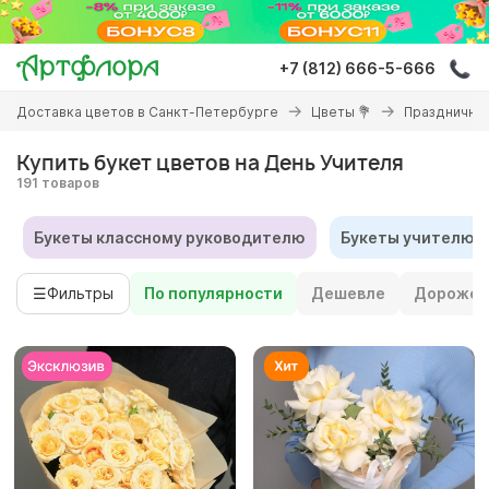
Перейти
к
основному
+7 (812) 666-5-666
содержанию
Вы
Доставка цветов в Санкт-Петербурге
Цветы 💐
Праздничны
здесь
Купить букет цветов на День Учителя
191 товаров
Букеты классному руководителю
Букеты учителю-
☰
Фильтры
По популярности
Дешевле
Дороже