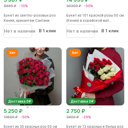
6680 ₽
-10%
30300 ₽
-50%
Букет из светло-розовых роз
Букет из 101 красной розы 50 см
Кения, хризантем Сантини
(Кения) в корейской мат...
В 1 клик
В 1 клик
Нет в наличии
Нет в наличии
Доставка 0₽
Доставка 0₽
5 250 ₽
2 750 ₽
10500 ₽
-50%
3900 ₽
-29%
Букет из 35 красных роз 50 см
Букет из 13 красных и белых роз