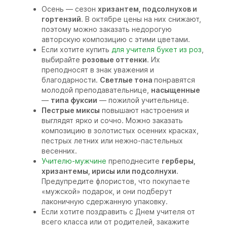
Осень — сезон
хризантем, подсолнухов и
гортензий
. В октябре цены на них снижают,
поэтому можно заказать недорогую
авторскую композицию с этими цветами.
Если хотите купить
для учителя букет из роз
,
выбирайте
розовые оттенки
. Их
преподносят в знак уважения и
благодарности.
Светлые тона
понравятся
молодой преподавательнице,
насыщенные
—
типа фуксии
— пожилой учительнице.
Пестрые миксы
повышают настроения и
выглядят ярко и сочно. Можно заказать
композицию в золотистых осенних красках,
пестрых летних или нежно-пастельных
весенних.
Учителю-мужчине
преподнесите
герберы,
хризантемы, ирисы или подсолнухи
.
Предупредите флористов, что покупаете
«мужской» подарок, и они подберут
лаконичную сдержанную упаковку.
Если хотите поздравить с Днем учителя от
всего класса или от родителей, закажите