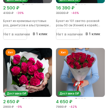
2 500 ₽
16 390 ₽
4100 ₽
-39%
30300 ₽
-46%
Букет из кремовых кустовых
Букет из 101 светло-розовой
роз, диантусов и альстромери...
розы 50 см (Кения) в корейс...
В 1 клик
В 1 клик
Нет в наличии
Нет в наличии
Доставка 0₽
Доставка 0₽
2 650 ₽
4 650 ₽
2900 ₽
-9%
7980 ₽
-42%