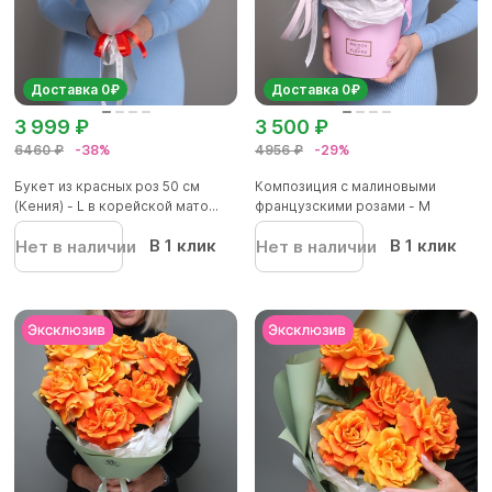
Доставка 0₽
Доставка 0₽
3 999 ₽
3 500 ₽
6460 ₽
-38%
4956 ₽
-29%
Букет из красных роз 50 см
Композиция с малиновыми
(Кения) - L в корейской мато...
французскими розами - M
В 1 клик
В 1 клик
Нет в наличии
Нет в наличии