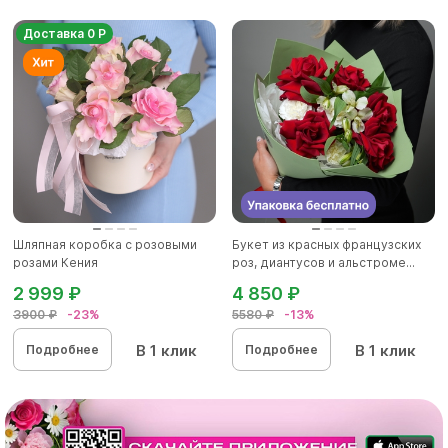
Доставка 0 Р
Шляпная коробка с розовыми
Букет из красных французских
розами Кения
роз, диантусов и альстроме...
2 999 ₽
4 850 ₽
3900 ₽
-23%
5580 ₽
-13%
В 1 клик
В 1 клик
Подробнее
Подробнее