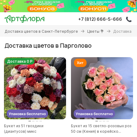
Перейти
к
основному
+7 (812) 666-5-666
содержанию
Вы
Доставка цветов в Санкт-Петербурге
Цветы 💐
Доставка цв
здесь
Доставка цветов в Парголово
Доставка 0 Р
Букет из 51 гвоздики
Букет из 15 светло-розовых роз
(диантусов) микс
50 см (Кения) в корейско...