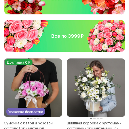
Все по 3999₽
Доставка 0 Р
Сумочка с белой и розовой
Шляпная коробка с эустомами,
кустовой хризантемой
кустовыми хризантемами, ди...