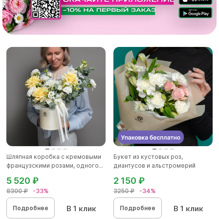
Шляпная коробка с кремовыми
Букет из кустовых роз,
французскими розами, одного...
диантусов и альстромерий
5 520 ₽
2 150 ₽
8300 ₽
-33%
3250 ₽
-34%
В 1 клик
В 1 клик
Подробнее
Подробнее