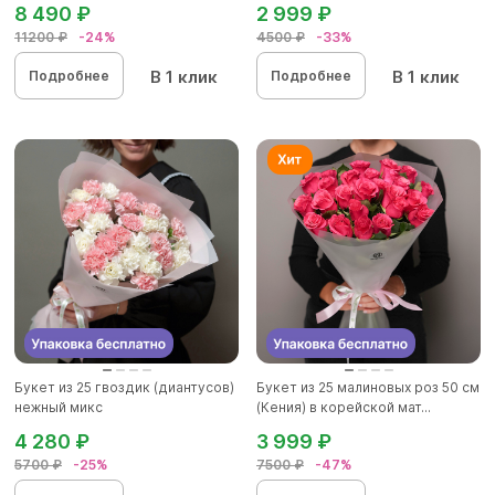
8 490 ₽
2 999 ₽
11200 ₽
-24%
4500 ₽
-33%
В 1 клик
В 1 клик
Подробнее
Подробнее
Букет из 25 гвоздик (диантусов)
Букет из 25 малиновых роз 50 см
нежный микс
(Кения) в корейской мат...
4 280 ₽
3 999 ₽
5700 ₽
-25%
7500 ₽
-47%