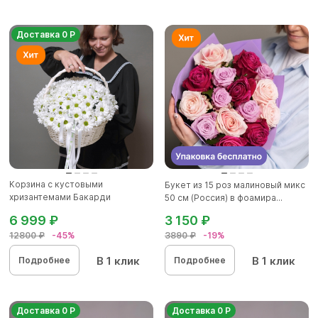
Доставка 0 Р
Корзина с кустовыми
Букет из 15 роз малиновый микс
хризантемами Бакарди
50 см (Россия) в фоамира...
(ромашка) в бе...
6 999 ₽
3 150 ₽
12800 ₽
-45%
3890 ₽
-19%
В 1 клик
В 1 клик
Подробнее
Подробнее
Доставка 0 Р
Доставка 0 Р