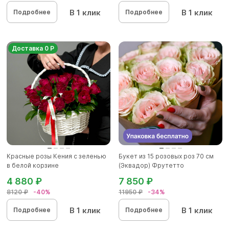
В 1 клик
В 1 клик
Подробнее
Подробнее
Доставка 0 Р
Красные розы Кения с зеленью
Букет из 15 розовых роз 70 см
в белой корзине
(Эквадор) Фрутетто
4 880 ₽
7 850 ₽
8120 ₽
-40%
11950 ₽
-34%
В 1 клик
В 1 клик
Подробнее
Подробнее