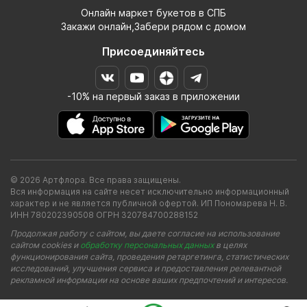
Онлайн маркет букетов в СПБ
Закажи онлайн,Забери рядом с домом
Присоединяйтесь
-10% на первый заказ в приложении
© 2026 Артфлора. Все права защищены.
Вся информация на сайте несет исключительно информационный
характер и не является публичной офертой. ИП Пономарева Н. В.
ИНН 780202390508 ОГРН 320784700288152
Продолжая работу с сайтом, вы даете согласие на использование
сайтом cookies и
обработку персональных данных
в целях
функционирования сайта, проведения ретаргетинга, статистических
исследований, улучшения сервиса и предоставления релевантной
рекламной информации на основе ваших предпочтений и интересов.