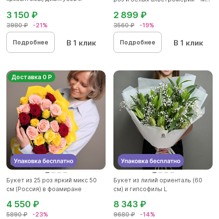
альстромер...
3 150 ₽
2 899 ₽
3980 ₽
-21%
3560 ₽
-19%
В 1 клик
В 1 клик
Подробнее
Подробнее
Доставка 0 Р
Букет из 25 роз яркий микс 50
Букет из лилий ориенталь (60
см (Россия) в фоамиране
см) и гипсофилы L
4 550 ₽
8 343 ₽
5890 ₽
-23%
9680 ₽
-14%