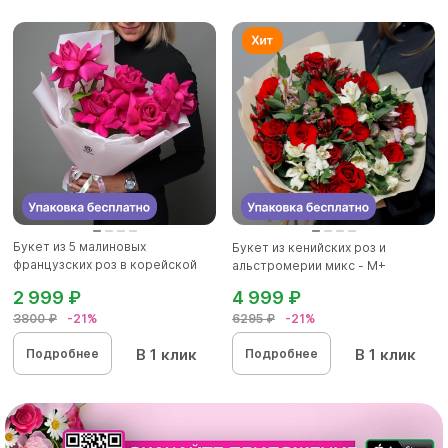
Букет из 5 малиновых
Букет из кенийских роз и
французских роз в корейской
альстромерии микс - М+
упаков...
2 999 ₽
4 999 ₽
3800 ₽
-21%
6295 ₽
-21%
В 1 клик
В 1 клик
Подробнее
Подробнее