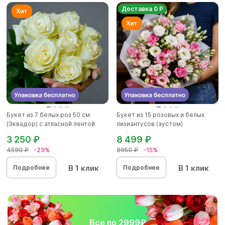
Доставка 0 Р
Букет из 7 белых роз 50 см
Букет из 15 розовых и белых
(Эквадор) с атласной лентой
лизиантусов (эустом)
3 250 ₽
8 499 ₽
4590 ₽
-29%
9950 ₽
-15%
В 1 клик
В 1 клик
Подробнее
Подробнее
Все по 2999₽