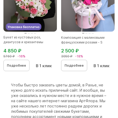
Букет из кустовых роз,
Композиция с малиновыми
диантусов и хризантемы
французскими розами - S
кустовой...
4 850 ₽
2 500 ₽
5760 ₽
-16%
3050 ₽
-18%
В 1 клик
В 1 клик
Подробнее
Подробнее
Чтобы быстро заказать цветы домой, в Рахье, не
нужно долго искать приличный сайт. И вообще, вы
уже оказались в нужном месте и в нужное время –
на сайте нашего интернет-магазина АртФлора. Мы
уже несколько лет постоянно радуем дорогих и
любимых покупателей свежими букетами,
пополняем ассортимент новыми композициями и