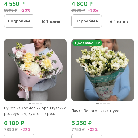
4 550 ₽
4 600 ₽
5890 ₽
-23%
6890 ₽
-33%
В 1 клик
В 1 клик
Подробнее
Подробнее
Доставка 0 Р
Букет из кремовых французских
Пачка белого лизиантуса
роз, эустом, кустовых роз...
6 180 ₽
5 250 ₽
7890 ₽
-22%
7750 ₽
-32%