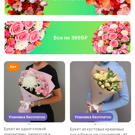
Все по 3999₽
Букет из одноголовой
Букет из кустовых кремовых
хризантемы, диантусов и
роз и белых альстромерий - M...