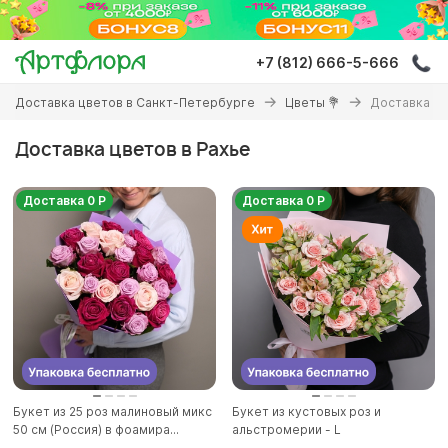
Перейти
к
основному
+7 (812) 666-5-666
содержанию
Вы
Доставка цветов в Санкт-Петербурге
Цветы 💐
Доставка цв
здесь
Доставка цветов в Рахье
Доставка 0 Р
Доставка 0 Р
Букет из 25 роз малиновый микс
Букет из кустовых роз и
50 см (Россия) в фоамира...
альстромерии - L