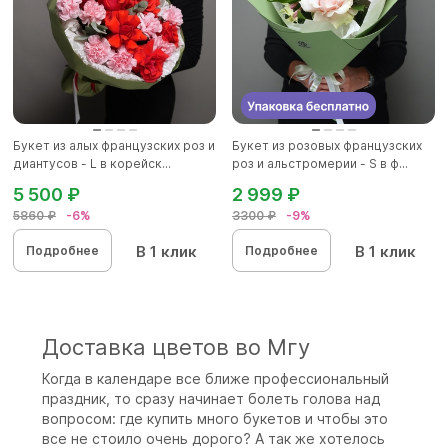
Букет из алых французских роз и
Букет из розовых французских
диантусов - L в корейск...
роз и альстромерии - S в ф...
5 500 ₽
2 999 ₽
5860 ₽
-6%
3300 ₽
-9%
В 1 клик
В 1 клик
Подробнее
Подробнее
Доставка цветов во Мгу
Когда в календаре все ближе профессиональный
праздник, то сразу начинает болеть голова над
вопросом: где купить много букетов и чтобы это
все не стоило очень дорого? А так же хотелось