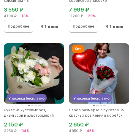
хризантем - S
корейской упаковке
3 550 ₽
7 999 ₽
4100 ₽
-13%
11200 ₽
-29%
В 1 клик
В 1 клик
Подробнее
Подробнее
Букет из кустовых роз,
Набор размер M с букетом 15
диантусов и альстромерий
красных роз Кения в корейск...
2 150 ₽
2 650 ₽
3250 ₽
-34%
4850 ₽
-45%