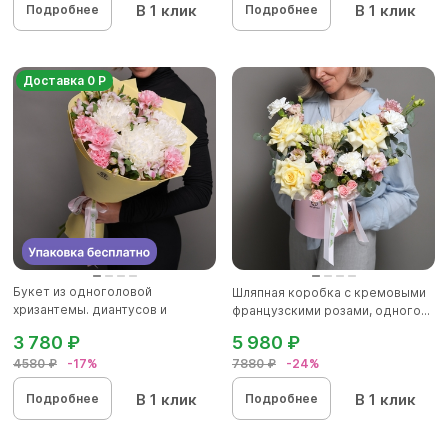
В 1 клик
В 1 клик
Подробнее
Подробнее
Доставка 0 Р
Букет из одноголовой
Шляпная коробка с кремовыми
хризантемы. диантусов и
французскими розами, одного...
альстромер...
3 780 ₽
5 980 ₽
4580 ₽
-17%
7880 ₽
-24%
В 1 клик
В 1 клик
Подробнее
Подробнее