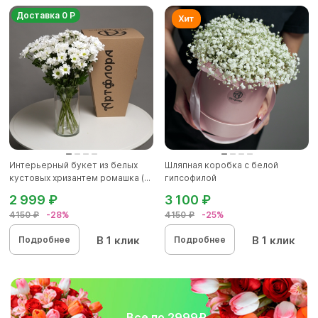
Доставка 0 Р
Интерьерный букет из белых
Шляпная коробка с белой
кустовых хризантем ромашка (...
гипсофилой
2 999 ₽
3 100 ₽
4150 ₽
-28%
4150 ₽
-25%
В 1 клик
В 1 клик
Подробнее
Подробнее
Все по 2999₽