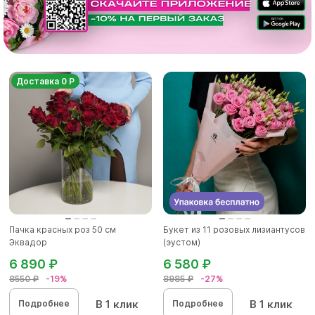
Доставка 0 Р
Пачка красных роз 50 см
Букет из 11 розовых лизиантусов
Эквадор
(эустом)
6 890 ₽
6 580 ₽
8550 ₽
-19%
8985 ₽
-27%
В 1 клик
В 1 клик
Подробнее
Подробнее