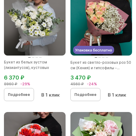
Букет из белых эустом
Букет из светло-розовых роз 50
(лизиантусов), кустовых
см (Кения) и гипсофилы -...
хризантем...
6 370 ₽
3 470 ₽
8960 ₽
-29%
4560 ₽
-24%
В 1 клик
В 1 клик
Подробнее
Подробнее