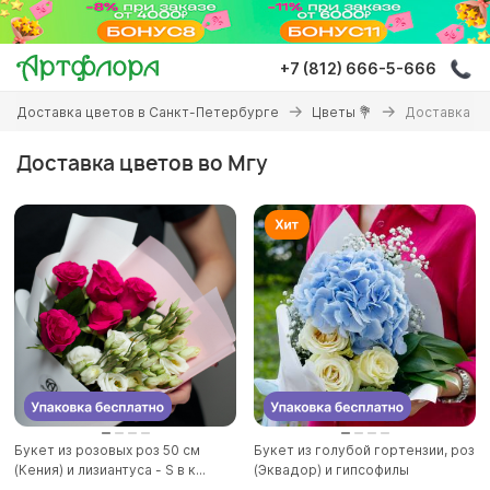
Перейти
к
основному
+7 (812) 666-5-666
содержанию
Вы
Доставка цветов в Санкт-Петербурге
Цветы 💐
Доставка цв
здесь
Доставка цветов во Мгу
Букет из розовых роз 50 см
Букет из голубой гортензии, роз
(Кения) и лизиантуса - S в к...
(Эквадор) и гипсофилы