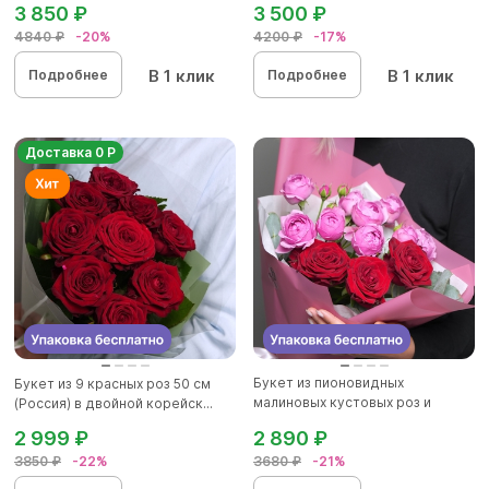
3 850 ₽
3 500 ₽
4840 ₽
-20%
4200 ₽
-17%
В 1 клик
В 1 клик
Подробнее
Подробнее
Доставка 0 Р
Букет из пионовидных
Букет из 9 красных роз 50 см
малиновых кустовых роз и
(Россия) в двойной корейск...
красных р...
2 999 ₽
2 890 ₽
3850 ₽
-22%
3680 ₽
-21%