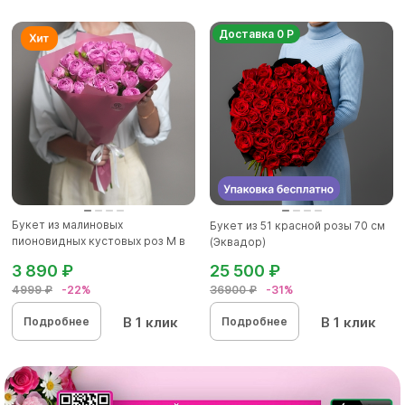
Доставка 0 Р
Букет из малиновых
Букет из 51 красной розы 70 см
пионовидных кустовых роз M в
(Эквадор)
корейск...
3 890 ₽
25 500 ₽
4999 ₽
-22%
36900 ₽
-31%
В 1 клик
В 1 клик
Подробнее
Подробнее