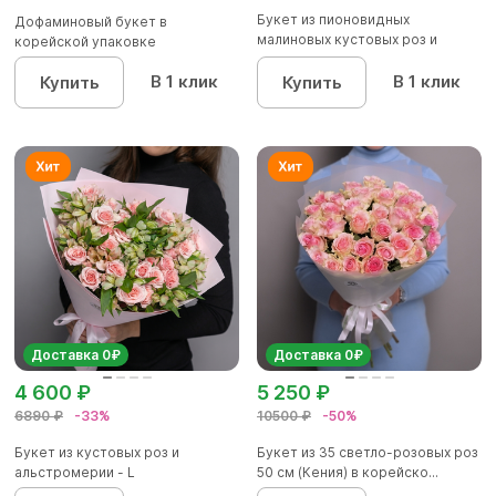
Букет из пионовидных
Дофаминовый букет в
малиновых кустовых роз и
корейской упаковке
альстроме...
В 1 клик
В 1 клик
Купить
Купить
Доставка 0₽
Доставка 0₽
4 600 ₽
5 250 ₽
6890 ₽
-33%
10500 ₽
-50%
Букет из кустовых роз и
Букет из 35 светло-розовых роз
альстромерии - L
50 см (Кения) в корейско...