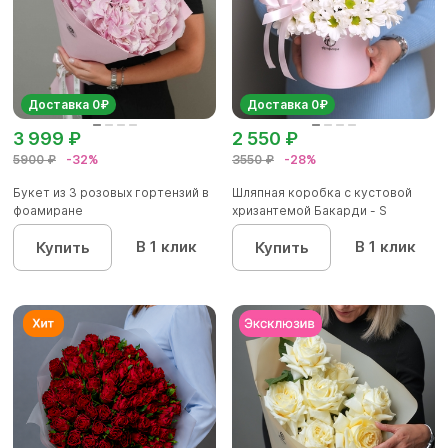
Доставка 0₽
Доставка 0₽
3 999 ₽
2 550 ₽
5900 ₽
-32%
3550 ₽
-28%
Букет из 3 розовых гортензий в
Шляпная коробка с кустовой
фоамиране
хризантемой Бакарди - S
В 1 клик
В 1 клик
Купить
Купить