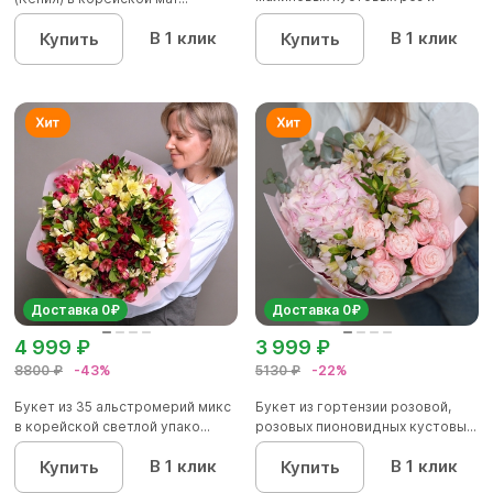
альстроме...
В 1 клик
В 1 клик
Купить
Купить
Доставка 0₽
Доставка 0₽
4 999 ₽
3 999 ₽
8800 ₽
-43%
5130 ₽
-22%
Букет из 35 альстромерий микс
Букет из гортензии розовой,
в корейской светлой упако...
розовых пионовидных кустовы...
В 1 клик
В 1 клик
Купить
Купить