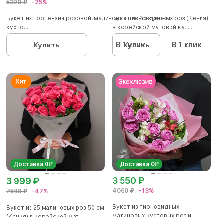
5320 ₽
-25%
Букет из гортензии розовой, малиновых пионовидных
Букет из 35 красных роз (Кения)
кусто...
в корейской матовой кал...
В 1 клик
В 1 клик
Купить
Купить
Доставка 0₽
Доставка 0₽
3 550 ₽
3 999 ₽
4060 ₽
-13%
7500 ₽
-47%
Букет из пионовидных
Букет из 25 малиновых роз 50 см
малиновых кустовых роз и
(Кения) в корейской мат...