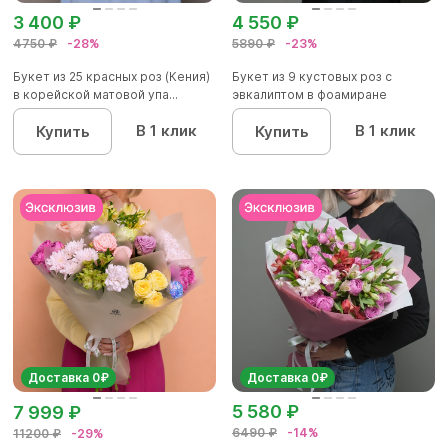
3 400 ₽
4 550 ₽
4750 ₽
-28%
5890 ₽
-23%
Букет из 25 красных роз (Кения)
Букет из 9 кустовых роз с
в корейской матовой упа...
эвкалиптом в фоамиране
В 1 клик
В 1 клик
Купить
Купить
Доставка 0₽
Доставка 0₽
5 580 ₽
7 999 ₽
6490 ₽
-14%
11200 ₽
-29%