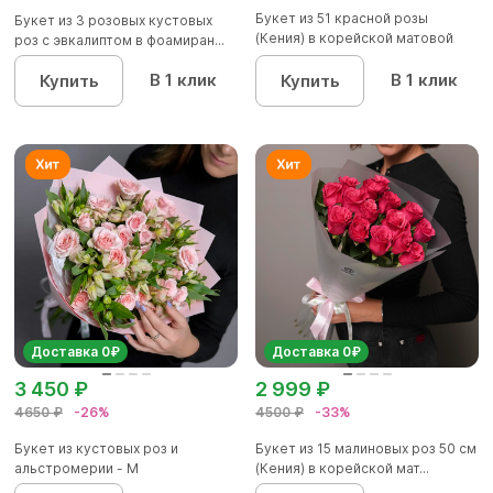
Букет из 51 красной розы
Букет из 3 розовых кустовых
(Кения) в корейской матовой
роз с эвкалиптом в фоамиран...
уп...
В 1 клик
В 1 клик
Купить
Купить
Доставка 0₽
Доставка 0₽
3 450 ₽
2 999 ₽
4650 ₽
-26%
4500 ₽
-33%
Букет из кустовых роз и
Букет из 15 малиновых роз 50 см
альстромерии - М
(Кения) в корейской мат...