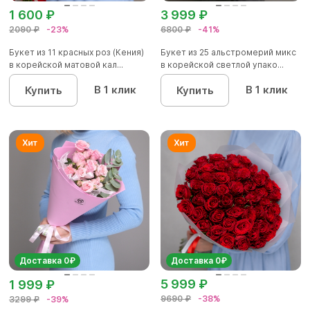
1 600 ₽
3 999 ₽
2090 ₽
-23%
6800 ₽
-41%
Букет из 11 красных роз (Кения)
Букет из 25 альстромерий микс
в корейской матовой кал...
в корейской светлой упако...
В 1 клик
В 1 клик
Купить
Купить
Доставка 0₽
Доставка 0₽
5 999 ₽
1 999 ₽
9690 ₽
-38%
3299 ₽
-39%