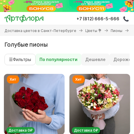
Перейти
к
основному
+7 (812) 666-5-666
содержанию
Вы
Доставка цветов в Санкт-Петербурге
Цветы 💐
Пионы
Г
здесь
Голубые пионы
☰
Фильтры
По популярности
Дешевле
Дороже
Доставка 0₽
Доставка 0₽