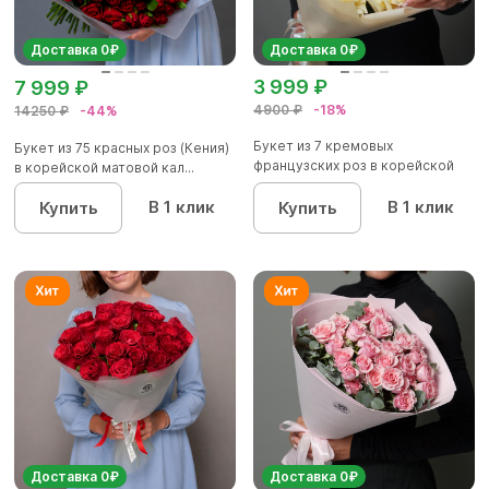
Доставка 0₽
Доставка 0₽
3 999 ₽
7 999 ₽
4900 ₽
-18%
14250 ₽
-44%
Букет из 7 кремовых
Букет из 75 красных роз (Кения)
французских роз в корейской
в корейской матовой кал...
упаковк...
В 1 клик
В 1 клик
Купить
Купить
Доставка 0₽
Доставка 0₽