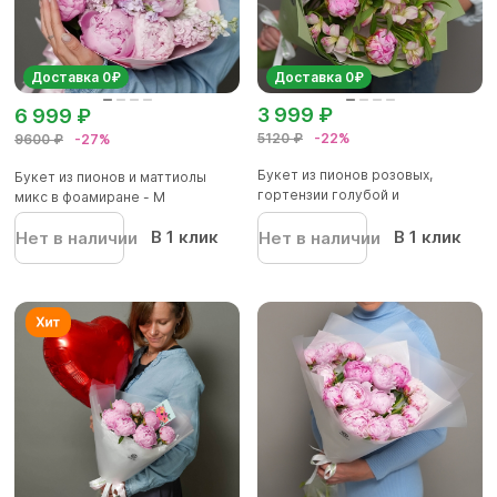
Доставка 0₽
Доставка 0₽
3 999 ₽
6 999 ₽
5120 ₽
-22%
9600 ₽
-27%
Букет из пионов розовых,
Букет из пионов и маттиолы
гортензии голубой и
микс в фоамиране - M
альстромер...
В 1 клик
В 1 клик
Нет в наличии
Нет в наличии