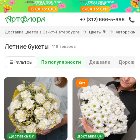
Перейти
к
основному
+7 (812) 666-5-666
содержанию
Вы
Доставка цветов в Санкт-Петербурге
Цветы 💐
Авторские 
здесь
Летние букеты
116 товаров
☰
Фильтры
По популярности
Дешевле
Дороже
Доставка 0₽
Доставка 0₽