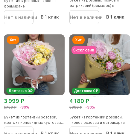
Букет из розовых пионов и
Букет из 3 розовых пионов в
матрикарий (ромашек) в
фоамиране
фоамир...
В 1 клик
В 1 клик
Нет в наличии
Нет в наличии
Доставка 0₽
Доставка 0₽
3 999 ₽
4 180 ₽
5750 ₽
-30%
5999 ₽
-30%
Букет из гортензии розовой,
Букет из гортензии розовой,
желтых пионовидных кустовых...
пионов розовых и матрикарии...
В 1 клик
В 1 клик
Нет в наличии
Нет в наличии