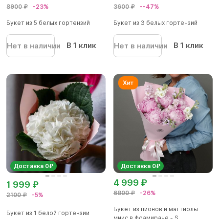
8900 ₽
-23%
3600 ₽
--47%
Букет из 5 белых гортензий
Букет из 3 белых гортензий
В 1 клик
В 1 клик
Нет в наличии
Нет в наличии
Доставка 0₽
Доставка 0₽
4 999 ₽
1 999 ₽
6800 ₽
-26%
2100 ₽
-5%
Букет из пионов и маттиолы
Букет из 1 белой гортензии
микс в фоамиране - S