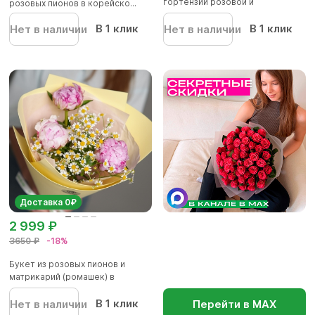
гортензии розовой и
розовых пионов в корейско...
альстромер...
В 1 клик
В 1 клик
Нет в наличии
Нет в наличии
Доставка 0₽
2 999 ₽
3650 ₽
-18%
Букет из розовых пионов и
матрикарий (ромашек) в
фоамир...
В 1 клик
Нет в наличии
Перейти в МАХ