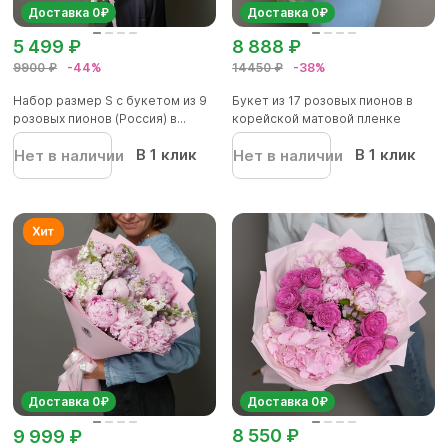
Доставка 0₽
Доставка 0₽
5 499 ₽
8 888 ₽
9900 ₽
-44%
14450 ₽
-38%
Набор размер S с букетом из 9
Букет из 17 розовых пионов в
розовых пионов (Россия) в...
корейской матовой пленке
В 1 клик
В 1 клик
Нет в наличии
Нет в наличии
Доставка 0₽
Доставка 0₽
8 550 ₽
9 999 ₽