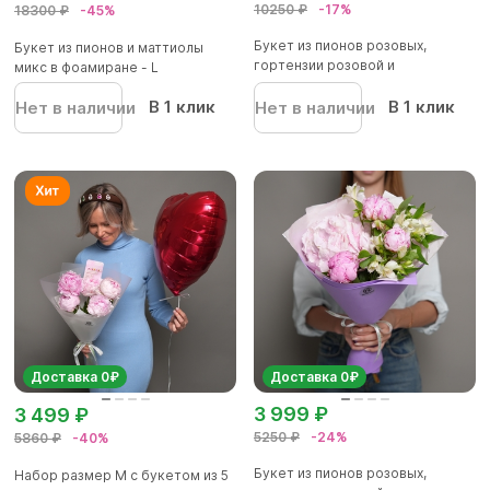
10250 ₽
-17%
18300 ₽
-45%
Букет из пионов розовых,
Букет из пионов и маттиолы
гортензии розовой и
микс в фоамиране - L
малиновой...
В 1 клик
В 1 клик
Нет в наличии
Нет в наличии
Доставка 0₽
Доставка 0₽
3 999 ₽
3 499 ₽
5250 ₽
-24%
5860 ₽
-40%
Букет из пионов розовых,
Набор размер M с букетом из 5