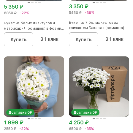
3 350 ₽
5 350 ₽
5450 ₽
-39%
6850 ₽
-22%
Букет из 7 белых кустовых
Букет из белых диантусов и
хризантем Бакарди (ромашка)
матрикарий (ромашек) в фоами...
в...
В 1 клик
В 1 клик
Купить
Купить
Доставка 0₽
Доставка 0₽
1 999 ₽
4 250 ₽
2550 ₽
-22%
6500 ₽
-35%