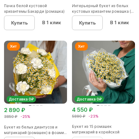
Пачка белой кустовой
Интерьерный букет из белых
хризантемы Бакарди (ромашка)
кустовых хризантем ромашка (...
В 1 клик
В 1 клик
Купить
Купить
Доставка 0₽
Доставка 0₽
4 550 ₽
2 890 ₽
5890 ₽
-23%
3850 ₽
-25%
Букет из 15 ромашек
Букет из белых диантусов и
матрикарий в корейской
матрикарий (ромашек) в фоами...
матовой плен...